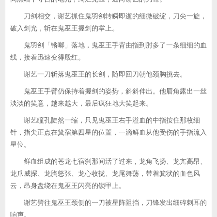
刀剑相交，谢艺抓住鬼羽剑转瞬即逝的细微破绽，刀尖一旋，
破入剑光，斩在鬼巫王握剑的掌上。
鬼羽剑「锵啷」落地，鬼巫王手背由指到肘多了一条细细的血
线，接着迅速变得殷红。
谢艺一刀斩落鬼巫王的长剑，随即回刀朝他颈胸挑去。
鬼巫王手臂仍保持着握剑的姿势，斜斜伸出。他唇角露出一丝
淡淡的笑意，越来越大，最后疯狂地大笑起来。
谢艺瞳孔陡然一缩，只见鬼巫王右手溢血的中指按住那枚细
针，指尖正点在箕宿第四星的位置，一滴鲜血从他受伤的手指流入
星位。
鲜血组成的苍龙七宿刹那间活了过来，龙角飞扬、龙亢高昂、
龙爪威探、龙胸怒张、龙心收拢、龙尾舞荡，带着箕状的血色风
云，昂身盘绕在鬼巫王闪亮的锁甲上。
谢艺劈往鬼巫王颈侧的一刀被星阵阻挡，刀锋发出细碎刺耳的
响声。