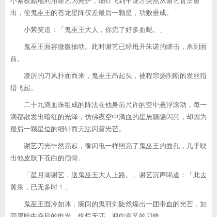
小紫狡黠地利用谢艺为掩护，细针飞到中途才突然从谢艺背后射
出，使鬼巫王的苍龙星阵仅差最后一颗星，功败垂成。
小紫笑道：「鬼巫王大人，你流了好多血呢。」
鬼巫王面容微微抽动。此时谢艺已经甩开朱诺的缠击，杀到面
前。
凌厉的刀风扑面而来，鬼巫王昂起头，被程宗扬削断的发丝猎
猎飞起。
二十九滴血珠组成的阵法在他身前尺许的空中悬浮滚动，每一
滴都散发出暗红的光泽，仿佛夜空中滴血的星辰隐隐闪亮，却因为
最后一颗星位的细针而无法闪露光芒。
谢艺刀光乍然亮起，像闪电一样照亮了鬼巫王的面孔，几乎映
出他皮肤下苍白的颅骨。
「星月湖谢艺，送鬼巫王大人上路。」谢艺沉声喝道：「此去
黄泉，已无多时！」
鬼巫王面冷如冰，腕间的鬼羽剑陡然爆出一团带血的光芒，如
同黑暗中夺目的电光，绚烂无匹，迎向谢艺的刀锋。