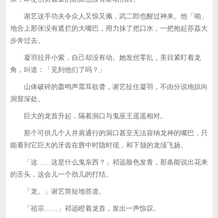
谢艺这手功夫令众人又惊又佩，武二郎也醒过神来。他「啪」
地合上那张没有遮拦的大嘴巴，用力抹了把口水，一把抱起苏荔大
步奔过去。
凝羽拉开小紫，自己却没有动。她发丝零乱，美目紧盯着龙
角，叫道：「见到他们了吗？」
山体破碎的轰鸣声震耳欲聋，谢艺扯住凝羽，不由分说地掠向
洞窟深处。
巨大的龙首升起，隔着洞口与鬼巫王遥遥相对。
那个可供几个人并肩通行的洞口甚至无法容纳龙神的嘴巴，只
能看到它巨大的牙齿在唇中时隐时现，和下颔的龙须飞扬。
「这……这是什么鬼东西？」祁远脸色发青，那条能说出花来
的舌头，这会儿一个劲儿的打结。
「龙。」谢艺简短地答道。
「祖宗……」祁远瞪着龙首，发出一声惊叹。