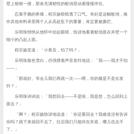
壁上狠狠一撞，那条充满韧性的蛟俏晃动着慢慢停住。
忍着手腕的疼痛，程宗扬暗暗透了口气。幸好是这幅蛟俏，换
作其他布料承受两个人从高处坠下的重量，肯定要被撕烂。
乐明珠悄悄从他怀中抬起眼睛，惊讶地看着蛟俏悬在井壁一个
细小的凸起上面。
程宗扬笑道：「小香瓜，怕了吗？」
乐明珠脸色雪白，仍强撑着声音发抖地说：「我——我才不怕
——」
「那就好。等会儿我们再跳一次——喂，你的腿是不是在发
抖？」
乐明珠讷讷说：「我想回去——不是啦，我是想，怎么回到上
面去？」
「啊？」程宗扬惊讶地说道：「你还要回去？我难道没有告诉
你吗？跳下来就回不去了。往后我们只能待在井底，哪儿也去不
了。」