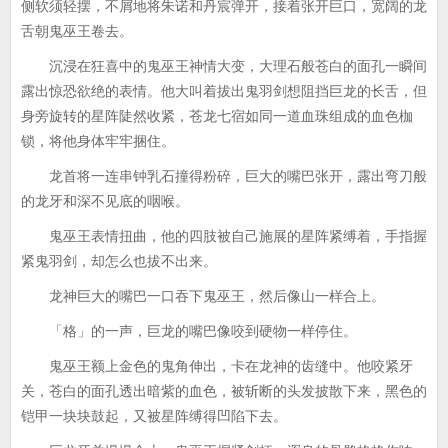
侧软须轻摆，不屑地将朱诺和丹宸弹开，接着张开巨口，宽阔的龙
舌朝鬼巫王卷去。
沉浸在狂喜中的鬼巫王神情大变，大理石般苍白的面孔一瞬间
露出惊恐欲绝的表情。他大叫着拔出鬼羽剑想阻挡巨龙的长舌，但
身旁旋转的星阵陡然收紧，苍龙七宿如同一道血珠组成的血色枷
锁，将他身体牢牢捆住。
龙首将一连串钟乳石撞得粉碎，巨大的嘴巴张开，露出弯刀般
的龙牙和深不见底的咽喉。
鬼巫王表情扭曲，他的四肢被自己施展的星阵紧缚着，手指握
紧鬼羽剑，却怎么也拔不出来。
龙神巨大的嘴巴一口吞下鬼巫王，然后像山一样合上。
「格」的一声，巨龙的嘴巴像咬到硬物一样停住。
鬼巫王额上金色的鬼角伸出，卡在龙神的齿缝中。他咬紧牙
关，苍白的面孔透出暗紫的血色，被斩断的头发披散下来，黑色的
铠甲一块块鼓起，又被星阵缚得凹陷下去。