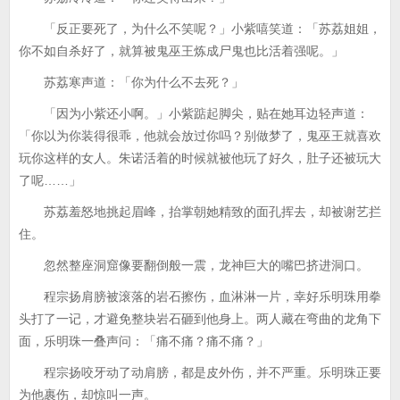
「反正要死了，为什么不笑呢？」小紫嘻笑道：「苏荔姐姐，
你不如自杀好了，就算被鬼巫王炼成尸鬼也比活着强呢。」
苏荔寒声道：「你为什么不去死？」
「因为小紫还小啊。」小紫踮起脚尖，贴在她耳边轻声道：
「你以为你装得很乖，他就会放过你吗？别做梦了，鬼巫王就喜欢
玩你这样的女人。朱诺活着的时候就被他玩了好久，肚子还被玩大
了呢……」
苏荔羞怒地挑起眉峰，抬掌朝她精致的面孔挥去，却被谢艺拦
住。
忽然整座洞窟像要翻倒般一震，龙神巨大的嘴巴挤进洞口。
程宗扬肩膀被滚落的岩石擦伤，血淋淋一片，幸好乐明珠用拳
头打了一记，才避免整块岩石砸到他身上。两人藏在弯曲的龙角下
面，乐明珠一叠声问：「痛不痛？痛不痛？」
程宗扬咬牙动了动肩膀，都是皮外伤，并不严重。乐明珠正要
为他裹伤，却惊叫一声。