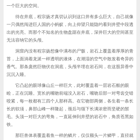
一个巨大的空间。
待在井底，程宗扬才真切认识到这口井有多么巨大，自己就像
一只偶然闯进巨人国的小蚂蚁，向上仰望只能隐约看到井壁中段透
出的光亮。而那个不知名的生物盘踞在井底，深井巨大的空间甚至
无法容纳它的头颅。
洞窟内没有程宗扬想像中满布的尸骸，岩石上覆盖着厚厚的青
苔，上面淌着龙涎一样透明的液体，在潮湿的空气中散发着奇异的
香气。那条庞然巨物伏在洞底，头颅半埋在岩石间，在这股异香中
沉沉入睡。
它凸起的眼球像山丘一样巨大，此时覆盖着一层岩石般的眼
睑，正在沉睡。宽长的嘴吻前端没入岩石，嘴吻后部一对弯齿交错
咬紧，每一枚都有三四个人那样高。在它吻部两侧，各生着一条长
长的软须，鼻部山峰一样隆起，颈后与颌下长满浓密而坚硬的鬃
毛。头顶一对巨大的弯角，一直延伸到井壁的岩石中，角质苍黑如
铁。
那巨兽体表覆盖着鱼一样的鳞片，仅仅额头一片鳞甲，直径就