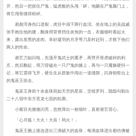
开，然后一把抓住尸鬼，猛虎般的头颅「砰」地砸在尸鬼脑门上，
将它颅骨撞得粉碎。
易彪浑身伤口迸裂，虎目中淌下两行血泪。坐在地上的吴战威
张手抱住他的腰，翻身用背脊挡住炎煞的一击，衣服顿时着起火
来，露出发黑的皮肉。幸好凝羽的月牙弯刀及时赶到，才救下他们
两人的性命。
谢艺刀如闪电，先荡开鬼武士的重矛，再劈开骨虎破碎的利
爪，然后翻起，用刀背磕在一只尸鬼的膝上，再与一只魇魅硬抖一
记，将它震得飞开，硬生生从群敌中闯出一道缝隙，闪身朝祭台上
的鬼巫王掠去。
鬼巫王身前十余血珠宛如天空的星辰，交错罗列，隐隐勾勒出
二十八宿中东方苍龙七宿的轮廓。
小紫目光微微闪亮，忽然弹出一枚细针，直射谢艺背心。
「心月狐！大火！大辰！鸩火！」
鬼巫王腕上接连迸出三滴硕大的血珠，每滴血珠迸出都仿佛被