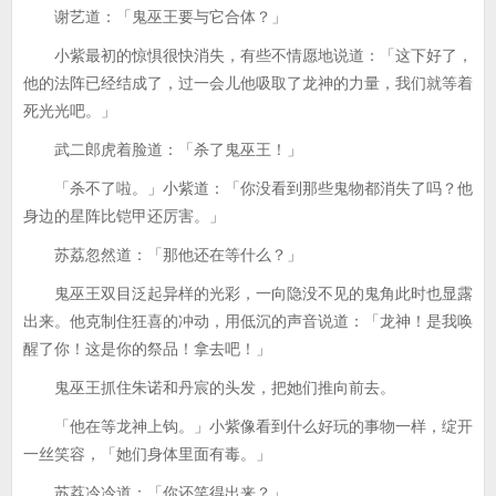
谢艺道：「鬼巫王要与它合体？」
小紫最初的惊惧很快消失，有些不情愿地说道：「这下好了，
他的法阵已经结成了，过一会儿他吸取了龙神的力量，我们就等着
死光光吧。」
武二郎虎着脸道：「杀了鬼巫王！」
「杀不了啦。」小紫道：「你没看到那些鬼物都消失了吗？他
身边的星阵比铠甲还厉害。」
苏荔忽然道：「那他还在等什么？」
鬼巫王双目泛起异样的光彩，一向隐没不见的鬼角此时也显露
出来。他克制住狂喜的冲动，用低沉的声音说道：「龙神！是我唤
醒了你！这是你的祭品！拿去吧！」
鬼巫王抓住朱诺和丹宸的头发，把她们推向前去。
「他在等龙神上钩。」小紫像看到什么好玩的事物一样，绽开
一丝笑容，「她们身体里面有毒。」
苏荔冷冷道：「你还笑得出来？」