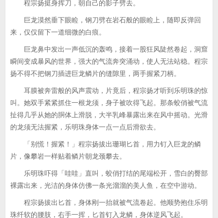
程宗扬挺身挥刀，朝自己的影子劈去。
巨龙漠然垂下眼睑，钢刀劈在岩石般的眼睑上，随即反弹回
来，仅仅留下一道细微的白痕。
巨龙鼻中发出一声低沉的轰鸣，接着一股狂风陡然卷起，洞窟
瞬间变成暴风的世界，强大的气流奔突涌动，使人无法站稳。程宗
扬不得不把钢刀插进巨龙鳞片的缝隙里，两手握紧刀柄。
耳膜被奔雷般的风声震动，片竟后，程宗扬才听到乐明珠的惊
叫。她双手紧紧抓住一根龙须，身子被吹得飞起。那条蛟俏被气流
扯得几乎从她的胴体上滑脱，大半乳峰暴露出来在风中摇动。光滑
的龙须无法握紧，乐明珠身体一点一点后滑欲去。
「别慌！握紧！」程宗扬拔出珊瑚匕首，用力钉入巨龙的鳞
片，像攀岩一样贴着鳞片朝龙颈攀去。
乐明珠吓得「哇哇」直叫，蛟俏打结的尾端松开，雪白的臀部
裸露出来，光洁的身体仿佛一条光溜溜的美人鱼，在空中游动。
程宗扬拔出匕首，身体刚一抬就被气流卷起。他顺势抱住乐明
珠纤软的腰肢，右手一挥，匕首钉入龙鳞，身体逆风飞起。