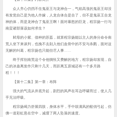
众人齐心仍挡不住鬼巫王与龙神合一，气焰高涨的鬼巫王却没
有发觉自己是为他人作嫁，人龙合体合是合了，但不是鬼巫王合龙
神的体，而是龙神合了鬼巫王啊！面对暴怒的巨龙，程宗扬一行与
南蛮诸部落该如何求生？
弒母的小紫、借种的苏荔，就算程宗扬能以主人的身分命令南
荒人坐下来谈判，也挽不去刻入他们血骨中的不安与杀戮，面对这
无解的纠葛，程宗扬也只能但尽人事……
终于挥别南荒这个令他惆怅又费解的地方，程宗扬却发现，自
己的冰蛊离发作只剩十几天，而距离五原城还有一个多月路
程！！！
【第十二集】第一章：布阵
强大的气流从井底升起，剧烈的风声在耳边呼啸而过，使人几
乎无法呼吸。
程宗扬竭力舒展四肢，身体水平，手中鼓满风的蛟俏弓起，仿
佛一道彩虹悬在空中，减缓了两人坠落的速度。