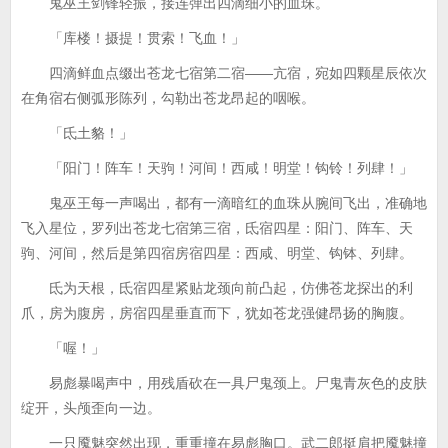
鬼巫王剑锋轻振，接连弹出四滴细小的血珠。
「库楼！摄提！贯索！飞血！」
四滴鲜血点缀出苍龙七宿第二宿——亢宿，宛如四颗星辰依次
在角宿右侧弧形陈列，勾勒出苍龙昂起的咽喉。
「氐土貉！」
「阳门！阵车！天驹！河间！西咸！明堂！钩铃！列肆！」
鬼巫王每一声喝出，都有一滴暗红的血珠从腕间飞出，准确地
飞入星位，罗列出苍龙七宿第三宿，氐宿四星：阳门、阵车、天
驹、河间，然后是第四宿房宿四星：西咸、明堂、钩钵、列肆。
氐为天根，氐宿四星紧贴龙颈向前凸起，仿佛苍龙探出的利
爪，房为腹房，房宿四星垂直而下，犹如苍龙强健昂扬的胸腹。
「喔！」
易彪暴喝声中，用残盾砍在一具尸鬼颈上。尸鬼青灰色的皮肤
绽开，头颅歪向一边。
一只魇魅突然出现，重重撞在易彪胸口。武二郎挺肩把魇魅撞