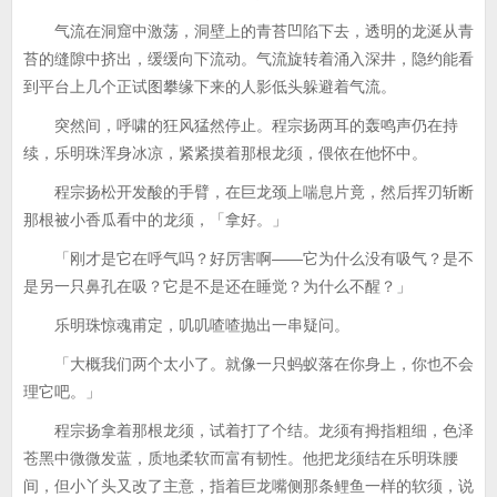
气流在洞窟中激荡，洞壁上的青苔凹陷下去，透明的龙涎从青
苔的缝隙中挤出，缓缓向下流动。气流旋转着涌入深井，隐约能看
到平台上几个正试图攀缘下来的人影低头躲避着气流。
突然间，呼啸的狂风猛然停止。程宗扬两耳的轰鸣声仍在持
续，乐明珠浑身冰凉，紧紧摸着那根龙须，偎依在他怀中。
程宗扬松开发酸的手臂，在巨龙颈上喘息片竟，然后挥刃斩断
那根被小香瓜看中的龙须，「拿好。」
「刚才是它在呼气吗？好厉害啊——它为什么没有吸气？是不
是另一只鼻孔在吸？它是不是还在睡觉？为什么不醒？」
乐明珠惊魂甫定，叽叽喳喳抛出一串疑问。
「大概我们两个太小了。就像一只蚂蚁落在你身上，你也不会
理它吧。」
程宗扬拿着那根龙须，试着打了个结。龙须有拇指粗细，色泽
苍黑中微微发蓝，质地柔软而富有韧性。他把龙须结在乐明珠腰
间，但小丫头又改了主意，指着巨龙嘴侧那条鲤鱼一样的软须，说