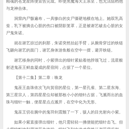
精魂的苍龙星阵便宣告完成。即使黑魔海天王亲至，也无法阻档他
与龙神合体。
洞窟内尸骸遍布，一具惨白的女尸僵硬地横在地上。她双乳高
耸，乳下被摘去心脏的伤口被阴影笼罩，正是被谢艺破去心脏的女
尸鬼朱诺。
就在谢艺掠过的刹那，朱诺突然抬起手臂，从腕骨穿过的铁链
飞砸向谢艺的面门，谢艺身体游鱼般在空中一摆，避开铁链。
谢艺移身的同时，小紫弹出的细针紧贴着他脖颈飞过，流星般
射进鬼巫王鲜血凝成的星宿间，占据了一个星位。
【第十二集】第二章：唤龙
鬼巫王血珠依次飞向箕宿的星位，第一星孔雀、第二星东海、
第三星宗人，第四星星位却被那枚小小的细针占据，飞溅而出的血
珠与细针一触，便星星点点溅开，在空中化为无形。
鬼巫王切在腕中的鬼羽剑震颤了一下，骇人的目光射向小紫。
如果小紫直接弹出细针，他只需轻轻一拂便能把细针击飞。但