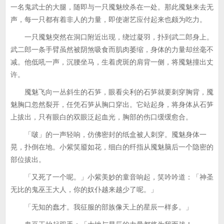
一名鬼武士的大腿，随即与一只魇魅绞杀在一处。那此魇魅来去无
声，每一只都有着非人的力量，即使谢艺应付起来也颇为吃力。
一只魇魅突然在洞口附近出现，绕过凝羽，扑到武二郎身上。
武二郎一条手臂虽然被阴煞吸食而肌肉萎缩，身体的力量却丝毫不
减。他低吼一声，沉腰坐马，生着虎斑的肩背一侧，将魇魅撞出丈
许。
魇魅飞向一丛斜生的石笋，眼看尖利的石笋就要刺穿胸背，魇
魅胸口忽然裂开，任凭石笋从胸口穿出。它站起身，将身体从石笋
上拔出，只有眼白的双眼泛起血光，胸部的伤口缓缓愈合。
「啵」的一声轻响，仿佛密封的纸盒被人刺穿。魇魅身体一
晃，扑倒在地。小紫笑靥如花，细白的纤指从魇魅脑后一个隐密的
部位拔出。
「又死了一个呢。」小紫美妙的童音响起，笑吟吟道：「神圣
无比的鬼巫王大人，你的奴仆越来越少了呢。」
「无知的蠢才。我征服的部族像天上的星辰一样多。」