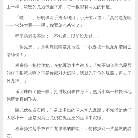
山一样，浓密的龙须低垂下来，每一根都有两丈的长度。
「哇——」乐明珠两手捂着胸口，小声惊叹道：「真的是龙呢
——它好大啊——喂，你要怎么杀它？」
程宗扬老实答道：「不知道。以前没杀过。」
「你先想。」乐明珠眼睛发亮地说：「我要拔一根龙须带回去
给师偻！」
程宗扬一把拉住她，在她耳边小声说道：「知不知道你光屁股
的样子很惹火啊？再晃你那对大奶球，我就先干你的屁股，再去干
掉龙神。」
乐明珠白了他一眼，抢过蛟俏裹在身上，然后小鸟一样快乐地
朝巨龙颈侧飞去。
巨龙伏在岩石间，时身上多出的两人堂亢反应，不知潘是他们
太渺小一，还是因为巨龙仍在鬼巫王的巫术中沉睡。
程宗扬抬起手放在巨龙厚厚的眼睑上，仿佛摸到一片坚硬的岩
石。