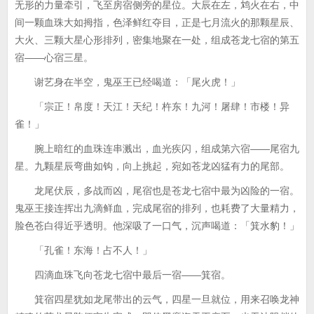
无形的力量牵引，飞至房宿侧旁的星位。大辰在左，鸩火在右，中
间一颗血珠大如拇指，色泽鲜红夺目，正是七月流火的那颗星辰、
大火、三颗大星心形排列，密集地聚在一处，组成苍龙七宿的第五
宿——心宿三星。
谢艺身在半空，鬼巫王已经喝道：「尾火虎！」
「宗正！帛度！天江！天纪！杵东！九河！屠肆！市楼！异
雀！」
腕上暗红的血珠连串溅出，血光疾闪，组成第六宿——尾宿九
星。九颗星辰弯曲如钩，向上挑起，宛如苍龙凶猛有力的尾部。
龙尾伏辰，多战而凶，尾宿也是苍龙七宿中最为凶险的一宿。
鬼巫王接连挥出九滴鲜血，完成尾宿的排列，也耗费了大量精力，
脸色苍白得近乎透明。他深吸了一口气，沉声喝道：「箕水豹！」
「孔雀！东海！占不人！」
四滴血珠飞向苍龙七宿中最后一宿——箕宿。
箕宿四星犹如龙尾带出的云气，四星一旦就位，用来召唤龙神