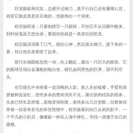
巨龙眼睑再结实，总硬不过钢刀，真不行自己还有珊瑚匕首，
就算它眼皮真是岩石做的，也能掏出一个洞来。
程宗扬暗道：只要刺瞎它一只眼睛，不怕它不从沉睡中醒来。
到时候鬼巫王想合体，要面对的就是一条发狂的怒龙。
程宗扬深深吸了口气，稳住心神，然后拔出钢刀。接下来的一
幕，却让他头发都竖了起来。
那只生物眼睑忽然一动，向上翻起，露出一只巨大的眼珠。它
的眼球呈现出金属般的银白色，瞳孔如同黑色的巨潭，望不到尽
头。
在它瞳孔中央映着一道清晰的人影。那人衣衫褴褛，手臂和肩
膀被鲜血染红，曾经多余的赘肉消失不见，露出肌肉结实的线条，
头发已经长及脖颈，面颊变得削瘦，表情多出几分坚毅，但唇角却
带着一丝若有若无的坏笑恍惚中，程宗扬看到自己从前的影子。一
个平凡的小职员，像蝼蚁一样在人海中挣扎，寻找一滴属于自己的
蜜糖。