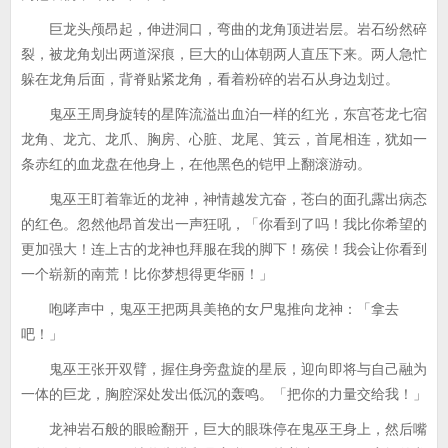
巨龙头颅昂起，伸进洞口，弯曲的龙角顶进岩层。岩石纷然碎
裂，被龙角划出两道深痕，巨大的山体朝两人直压下来。两人急忙
躲在龙角后面，背脊贴紧龙角，看着粉碎的岩石从身边划过。
鬼巫王周身旋转的星阵流溢出血泊一样的红光，东宫苍龙七宿
龙角、龙亢、龙爪、胸房、心脏、龙尾、箕云，首尾相连，犹如一
条赤红的血龙盘在他身上，在他黑色的铠甲上翻滚游动。
鬼巫王盯着靠近的龙神，神情越发亢奋，苍白的面孔露出病态
的红色。忽然他昂首发出一声狂吼，「你看到了吗！我比你希望的
更加强大！连上古的龙神也拜服在我的脚下！殇侯！我会让你看到
一个崭新的南荒！比你梦想得更华丽！」
咆哮声中，鬼巫王把两具美艳的女尸鬼推向龙神：「拿去
吧！」
鬼巫王张开双臂，握住身旁盘旋的星辰，迎向即将与自己融为
一体的巨龙，胸腔深处发出低沉的轰鸣。「把你的力量交给我！」
龙神岩石般的眼睑翻开，巨大的眼珠停在鬼巫王身上，然后嘴