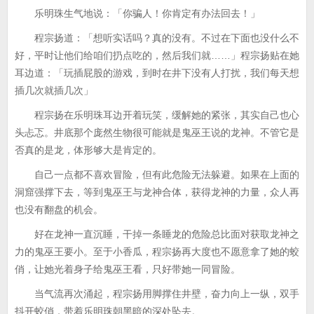
乐明珠生气地说：「你骗人！你肯定有办法回去！」
程宗扬道：「想听实话吗？真的没有。不过在下面也没什么不
好，平时让他们给咱们扔点吃的，然后我们就……」程宗扬贴在她
耳边道：「玩插屁股的游戏，到时在井下没有人打扰，我们每天想
插几次就插几次」
程宗扬在乐明珠耳边开着玩笑，缓解她的紧张，其实自己也心
头忐忑。井底那个庞然生物很可能就是鬼巫王说的龙神。不管它是
否真的是龙，体形够大是肯定的。
自己一点都不喜欢冒险，但有此危险无法躲避。如果在上面的
洞窟强撑下去，等到鬼巫王与龙神合体，获得龙神的力量，众人再
也没有翻盘的机会。
好在龙神一直沉睡，干掉一条睡龙的危险总比面对获取龙神之
力的鬼巫王要小。至于小香瓜，程宗扬再大度也不愿意拿了她的蛟
俏，让她光着身子给鬼巫王看，只好带她一同冒险。
当气流再次涌起，程宗扬用脚撑住井壁，奋力向上一纵，双手
抖开蛟俏，带着乐明珠朝黑暗的深处坠去。