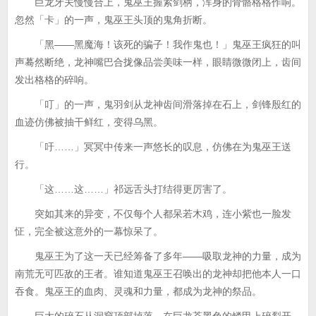
巨龙牙关慢慢合上，鬼巫王握紧剑柄，浑身的骨骼格格作响。
忽然「卡」的一声，鬼巫王头顶的鬼角折断。
「黑——黑魔海！该死的骗子！我作鬼也！」鬼巫王疯狂的叫
声蓦然断绝，龙神嘴巴合拢像品尝美味一样，眼睛微微闭上，齿间
发出格格的碎响。
「叮」的一声，鬼羽剑从龙神齿间滑落掉在石上，剑锋殷红的
血迹仿佛被抽干鲜红，变得乌黑。
「吁……」冥冥中传来一声悠长的叹息，仿佛在为鬼巫王送
行。
「这……这……」祁远舌头打结得更厉害了。
突如其来的异变，不仅每个人都呆若木鸡，连小紫也一脸发
怔，完全被这意外的一幕惊呆了。
鬼巫王为了这一天已经筹备了多年——吸取龙神的力量，成为
南荒无可匹敌的王者。谁知道鬼巫王召唤出的龙神却把他本人一口
吞食。鬼巫王的血肉、灵魂和力量，都成为龙神的祭品。