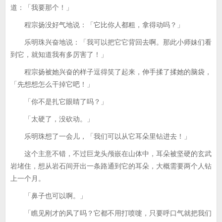
道：「我要那个！」
程宗扬没好气地说：「它比你人都粗，拿得动吗？」
乐明珠兴奋地说：「我可以把它它背回去啊。那此小师妹们看
到它，就知道我有多厉害了！」
程宗扬被她兴奋的样子逗得笑了起来，伸手揉了揉她的脑袋，
「先想想怎么干掉它吧！」
「你不是扎它眼睛了吗？」
「太硬了，没砍动。」
乐明珠想了一会儿，「我们可以从它耳朵里钻进去！」
这个主意不错，不过巨龙头颅嵌在山体中，耳朵被坚硬的玄武
岩堵住，想从岩石间开出一条路通到它的耳朵，大概需要两个人钻
上一个月。
「鼻子也可以啊。」
「瞧见刚才的风了吗？它都不用打喷嚏，只要呼口气就把我们