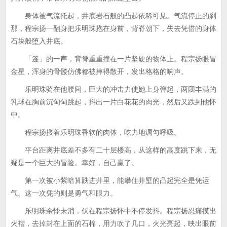
身体被气流托起，井底岩石般的凸起依稀可见。气流停止的刹
那，程宗扬一翻身把乐明珠抱在身前，背脊朝下，失去凭借的身体
石块般堕入井底。
「篷」的一声，背脊重重撞在一片坚硬的物体上。程宗扬眼冒
金星，浑身的骨髅仿佛都被摔得散开，发出格格的响声。
乐明珠骑在他腰间，巨大的冲击力使她上身弹起，两团丰满的
乳球在胸前沉甸甸跳起，抖出一片白花花的肉光，然后又跌到他怀
中。
程宗扬搂着乐明珠香软的肉体，吃力地调匀呼吸。
平台距离井底差不多有二十层楼高，从这样的高度跳下来，无
疑是一个巨大的冒险。幸好，自己赢了。
第一次被小紫暗算跌进井里，能攀住井壁的凸起完全是凭运
气。这一次凭的则是勇气和眼力。
乐明珠余悸未消，伏在程宗扬怀中不停发抖。程宗扬忍痛摸出
火褶，去掉封在上面的石棉，用力吹了几口，火光亮起，映出眼前