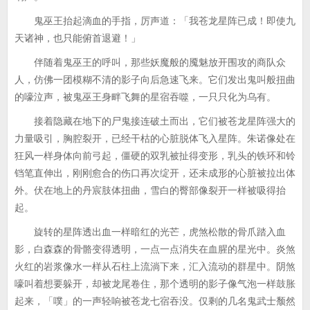
鬼巫王抬起滴血的手指，厉声道：「我苍龙星阵已成！即使九
天诸神，也只能俯首退避！」
伴随着鬼巫王的呼叫，那些妖魔般的魇魅放开围攻的商队众
人，仿佛一团模糊不清的影子向后急速飞来。它们发出鬼叫般扭曲
的嚎泣声，被鬼巫王身畔飞舞的星宿吞噬，一只只化为乌有。
接着隐藏在地下的尸鬼接连破土而出，它们被苍龙星阵强大的
力量吸引，胸腔裂开，已经干枯的心脏脱体飞入星阵。朱诺像处在
狂风一样身体向前弓起，僵硬的双乳被扯得变形，乳头的铁环和铃
铛笔直伸出，刚刚愈合的伤口再次绽开，还未成形的心脏被拉出体
外。伏在地上的丹宸肢体扭曲，雪白的臀部像裂开一样被吸得抬
起。
旋转的星阵透出血一样暗红的光芒，虎煞松散的骨爪踏入血
影，白森森的骨骼变得透明，一点一点消失在血腥的星光中。炎煞
火红的岩浆像水一样从石柱上流淌下来，汇入流动的群星中。阴煞
嚎叫着想要躲开，却被龙尾卷住，那个透明的影子像气泡一样鼓胀
起来，「噗」的一声轻响被苍龙七宿吞没。仅剩的几名鬼武士颓然