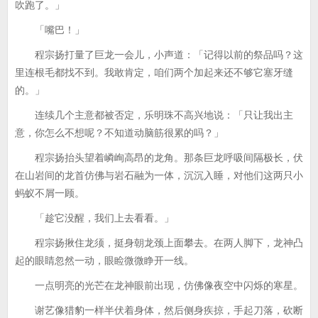
吹跑了。」
「嘴巴！」
程宗扬打量了巨龙一会儿，小声道：「记得以前的祭品吗？这
里连根毛都找不到。我敢肯定，咱们两个加起来还不够它塞牙缝
的。」
连续几个主意都被否定，乐明珠不高兴地说：「只让我出主
意，你怎么不想呢？不知道动脑筋很累的吗？」
程宗扬抬头望着嶙峋高昂的龙角。那条巨龙呼吸间隔极长，伏
在山岩间的龙首仿佛与岩石融为一体，沉沉入睡，对他们这两只小
蚂蚁不屑一顾。
「趁它没醒，我们上去看看。」
程宗扬揪住龙须，挺身朝龙颈上面攀去。在两人脚下，龙神凸
起的眼睛忽然一动，眼睑微微睁开一线。
一点明亮的光芒在龙神眼前出现，仿佛像夜空中闪烁的寒星。
谢艺像猎豹一样半伏着身体，然后侧身疾掠，手起刀落，砍断