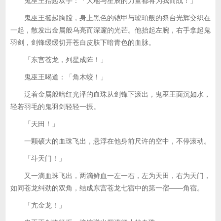
鬼巫王抬起双手：「大地与星辰的力量都将为我而战！」
鬼巫王挺起胸膛，身上黑色的铠甲与琥珀般的祭台光辉交织在
一起，散发出金属般乌亮而深邃的光芒。他抬起左腕，右手拿起鬼
羽剑，剑锋缓缓切开苍白皮肤下暗青色的血脉。
「东宫苍龙，列星成阵！」
鬼巫王喝道：「角木蛟！」
泛着金属般暗红光泽的血珠从剑锋下滚出，鬼巫王面沉如水，
轻若羽毛的鬼羽剑轻轻一振。
「天田！」
一颗硕大的血珠飞出，悬浮在他身前尺许的空中，不停滚动。
「斗天门！」
又一滴血珠飞出，两滴鲜血一左一右，左为天田，右为天门，
如同苍龙纠劲的双角，结成东宫苍龙七宿中的第一宿——角宿。
「亢金龙！」