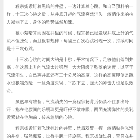
程宗扬紧盯着黑暗的井壁，一边计算着心跳。和自己预料的一
样，十三次心跳之后，从井底升起的气流突然消失，蛟俏传来的拉
力减弱下去，身体的坠势猛然加速。
被小紫暗算而因在井里的时候，程宗扬已经发现井底上升的气
流不但强劲，而且很有规律：每隔三百次心跳出现一次，持续时间
是十三次心跳。
十三次心跳的时间大约是十秒，平常情况下，足够他们落到井
底，但这股上升的气流太过强烈，大大阻缓了坠落的速度，以至于
气流消失，自己离井底还有三十公尺的高度。这样的高度即使是跳
水也极端危险，一旦角度失误，平跌下去，强大的冲击力也足以致
命。
虽然早有准备，气流消失的一竟程宗扬背后仍禁不住参出冷
汗，抱在他腰间的乐明珠更是吓得不敢睁眼，两团充满弹性的美乳
紧紧贴在他胸前，传来急切的心跳。
程宗扬紧盯着飞速掠过的井壁，然后双臂一挥，蛟俏贴住光滑
的井壁，猛然绷紧，扯得手腕一阵剧痛。程宗扬旋过身，背脊在井