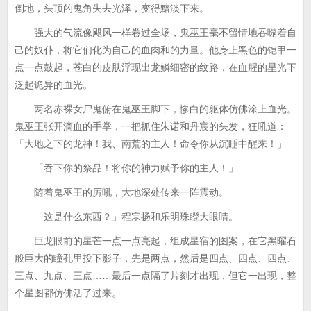
倒地，头顶的鬼角失去光泽，变得黯淡下来。
强大的气流像飓风一样卷过全场，鬼巫王毫不留情地吞噬着自
己的奴仆，将它们化为自己的血肉和的力量。他身上黑色的铠甲一
点一点鼓起，苍白的皮肤浮现出龙鳞细密的纹路，在血腥的星光下
泛起诡异的血光。
两名赤裸女尸鬼俯在鬼巫王脚下，惨白的躯体仿佛涂上血光。
鬼巫王张开滴血的手掌，一把抓住朱诺和丹宸的头发，狂吼道：
「大地之下的龙神！我、南荒的主人！命令你从沉睡中醒来！」
「吞下你的祭品！将你的神力赋予你的主人！」
随着鬼巫王的厉吼，大地深处传来一阵震动。
「这是什么东西？」程宗扬和乐明珠瞪大眼睛。
巨龙眼前的星芒一点一点亮起，组成星宿的图案，在它黑曜石
般巨大的瞳孔里投下影子，先是两点，然后是四点、四点、四点、
三点、九点、三点……最后一点隔了片刻才出现，但它一出现，整
个星图都仿佛活了过来。