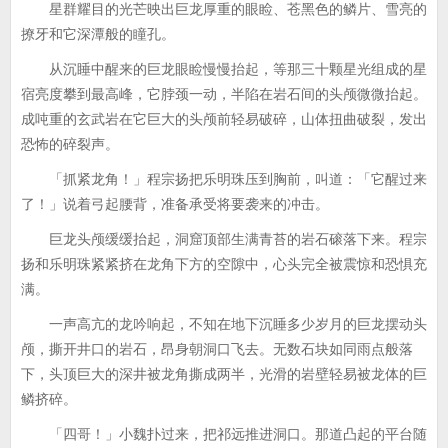
星群耀目的光芒映出巨龙厚重的眼睑、苍黑色的鳞片、雪亮的
撩牙和它深潭般的瞳孔。
从沉睡中醒来的巨龙眼睑慢慢抬起，等那三十颗星光组成的星
宿亮度攀到最高峰，它脖颈一动，半陷在岩石间的头颅微微抬起。
成吨重的玄武岩在它巨大的头颅前轻易破碎，山体扭曲破裂，发出
恐怖的碎裂声。
「抓紧龙角！」程宗扬把乐明珠压到胸前，叫道：「它醒过来
了！」说着弓起腰背，准备承受将要袭来的冲击。
巨龙头颅缓缓抬起，洞窟顶部生满青苔的岩石磙落下来。程宗
扬和乐明珠紧紧挤在龙角下方的空隙中，心头完全被震惊和恐惧充
满。
一声高亢的龙吟响起，不知在地下沉睡多少岁月的巨龙摆动头
颅，撕开井口的岩石，昂身朝洞口飞去。无数石块如同雨点般落
下，头顶巨大的深井被龙角撕成两半，光滑的岩壁轻易被龙体的巨
鳞挤碎。
「四哥！」小魏扑过来，把祁远推进洞口。那道凸起的平台随