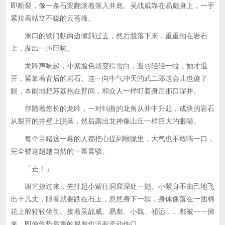
即断裂，像一条石梁翻滚着落入井底。吴战威靠在易彪身上，一手
紧拉着站立不稳的云苍峰。
洞口的铁门朝两边倾斜过去，然后脱落下来，重重拍在岩石
上，发出一声巨响。
龙吟声响起，小紫脸色就变得雪白，凝羽轻轻一拉，她才退
开，紧靠着背后的岩石。连一向牛气冲天的武二郎这会儿也傻了
眼，本能地把苏荔抱在臂间，和众人一样盯着身后那口深井。
伴随着悠长的龙吟，一对纠曲的龙角从井中升起，成块的岩石
从裂开的井壁上脱落，然后露出龙神像山丘一样巨大的眼睛。
每个目睹这一幕的人都把心提到喉咙里，大气也不敢喘一口，
完全被这超越自然的一幕震骇。
「走！」
谢艺掠过来，先扯起小紫往洞窟深处一抛。小紫身不由己地飞
出十几丈，眼看就要跌在石上，忽然身下一软，身体像落在一团棉
花上般轻轻坐倒。接着吴战威、易彪、小魏、祁远……都被一一掷
来，即使伤势最重的易彪也没有牵动伤口。