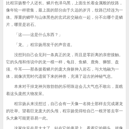
比程宗扬整个人还长。鳞片色泽乌黑，上面生长着金属般的纹路，
像年轮一样密集，最上面的部分由于久远的岁月，纹路已经连为一
体。厚重的鳞甲与山体黑色的玄武岩交融在一起，分不出哪个是鳞
片，哪里是岩石。
「这——这是什么东西？」
「龙。」程宗扬用发干的声音道。
没想到自己会见到一条真正的龙，而且是零距离的亲密接触。
它的头颅和传说中的龙一模一样，龟目、鱼鳞、鹿角、狮鬃、盘
须、牛耳——那条披着鳞片的庞大身躯伸入岩石，与大地融为一
体，就像洪荒时代遗留下来的神兽，充满了远古的神秘气息。
本来对干掉龙神兴致勃勃的乐明珠这会儿大气也不敢出，直瞧
着这头庞然大物发呆。
程宗扬从来没想过，自己会有一天像一名骑士那样去完成屠龙
的壮举。望着巨龙庞大的头颅，程宗扬觉得给自己一根牙签去宰一
头大象可能更容易一此。
这家伙实在是太大了。站在它的鼻梁上，看着它的额头，就像