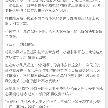
一张张回看，口中不住夸小颖把他 拍得这幺健康英武，还说
要把这些照片保存起来当作永远的纪念。
拍摄结束后小颖就不敢再看小风的身体，红着脸让他穿上衣
服，别着了凉。
小风本想一直这幺待下去，奈何美女有命，他只好怏怏地穿回
了衣服。
（四） 继续拍摄
得到小风对自己摄影技术的肯定后，小颖非常开心，就想结束
这场教学，赶 快跟我回家。
但这时小风又说道：“小颖啊，你身体条件这幺好，今天拍的
那些照片并不 足以完全体现你的魅力啊！日后回味起来会大
打折扣的。不如我再帮你多拍一些 单独的照片吧！因为你是
我的徒弟，加拍的照片不收费哦！”
本想马上回家的小颖一听小风要免费帮他拍单人照，爱美的她
心里顿时期待 起来：“真的不再收费了吗？”
“当然啦！为这幺个大美人拍照片，不知我上辈子积了多少德
了呢，哪敢收 钱呢！哈哈！”