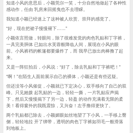
知道小风的意思后，小颖莞尔一笑，十分自然地做起了各种性
感动作，任由 乳房来回摇曳也不去理睬。
我知道小颖已经迷上了这种被人欣赏、崇拜的感觉了。
“好，现在把裙子慢慢褪下……”
小颖依言照做，转眼间，除了很难发觉的肉色乳贴和丁字裤，
一具完美胴体 已如出水芙蓉般降临人间，展现在小风的眼
前。小风裤裆的帐篷都要爆炸了，而 我早已放出肉棒撸了起
来。
又是一阵狂拍后，小风说：“好了，除去乳贴和丁字裤吧！”
“啊！”在陌生人面前展示自己的裸体，小颖还是有些迟疑。
但还没等小风催促，小颖就已下定决心，双手移向了自己的双
峰。只见她拨 起乳贴的一边，轻轻一撕，一片乳贴应声揭
下，然后又慢慢揭下了另一边，轻盈 的动作充满着无限的柔
美！看得窗外的我既震惊，又兴奋！左手撸得更快了。
两个乳贴都已除去，小颖媚眼如丝地望了下小风，一手移上臀
侧，轻轻地拉 开了绑带，透明的肉色丁字裤如羽毛一般滑落
到地板上。