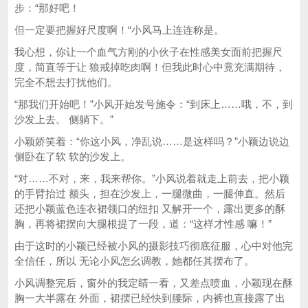
步：“那好吧！
但一定要把握好尺度啊！“小风马上连连称是。
我心想，你让一个血气方刚的小伙子在性感美女面前把握尺
度，简直等于让 狼戒掉吃肉啊！但我此时心中竟充满期待，
完全不想去打扰他们。
“那我们开始吧！”小风开始发号施令：“到床上……哦，不，到
沙发上去。 侧躺下。”
小颖娇笑着：“你这小风，净乱说……是这样吗？”小颖边说边
侧卧在了软 软的沙发上。
“对……不对，来，我来帮你。”小风说着就走上前去，把小颖
的手臂抬过 额头，担在沙发上，一腿微曲，一腿伸直。然后
还把小颖蓝色连衣裙领口的纽扣 又解开一个，露出更多的酥
胸，再将裙摆向大腿根提了一段，道：“这样才性感 嘛！”
由于这时的小颖已经被小风的摄影技巧彻底征服，心中对他完
全信任，所以 无论小风怎幺调教，她都任其摆布了。
小风调整完后，窗外的我定睛一看，又差点喷血，小颖现在酥
胸一大半露在 外面，裙摆已经快到腰际，内裤也直接露了出