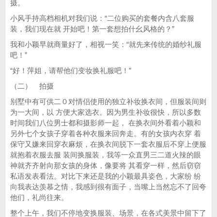
摄。
小风手持高档相机对我们说：“二位购买的套餐内含八套服
装，我们现在就 开始吧！第一套想拍什幺风格的？”
我和小颖早就商量好了，相视一笑：“就先来传统的婚纱礼服
吧！”
“好！萍姐，请帮他们变妆换礼服吧！”
（二） 拍摄
别墅中有可供二０对情侣使用的独立补妆换衣间，但服装间则
为一大间，以 方便大家选衣。因为男生补妆很快，所以多数
时间我们八位男士都和摄影师一起， 在换衣间外看着小颖和
另外七个女孩子穿着各种衣服来回奔走。有的女孩内衣穿 着
保守又嫌来回穿衣麻烦，在换衣间脱下一套衣服后不穿上便服
就抱着衣服去服 装间换服装，我等一众直男三二道火辣的眼
神就齐齐射向那女孩的身体，像要将 其看穿一样，然后窃窃
私语发表看法。对比下来还是我的小颖最具姿色，大家纷 纷
向我表达羡慕之情，我感到很有面子，当嘴上当然忘不了回夸
他们，礼尚往来。
整个上午，我们不停地变换服装、场景，在各式美景中留下了