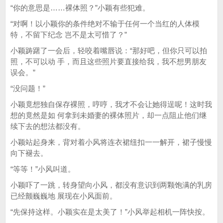
“你的意思是……裸体照？”小颖有些犯难。
“对啊！以小颖你的条件绝对不输于任何一个当红的人体模
特，不留下纪念 岂不是太可惜了？”
小颖踌躇了一会后，轻咬着嘴唇说：“那好吧，但你只可以拍
照，不可以动 手，而且这些照片要直接给我，我不想男朋友
误会。”
“没问题！”
小颖竟想独自保存裸照，哼哼，我才不会让她得逞呢！这时我
想的竟然是如 何拿到未婚妻的裸体照片，却一点阻止他们继
续下去的想法都没有。
小颖站起身来，背对着小风将连衣裙纽扣一一解开，裙子慢慢
向下褪去。
“等等！”小风叫道。
小颖吓了一跳，转身望向小风，都没有意识到两颗饱满的乳房
已经颤巍巍地 展现在小风面前。
“先保持这样。小颖实在是太美了！”小风举起相机一阵快按。