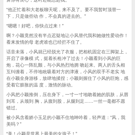
“他正忙着和大老板聊天呢，来不及了。要不我暂时顶替一
下，只是做些动 作，不会真的进去的。”
“嗯嗯！好吧，你快点过来！”
啊？小颖竟然没有半点迟疑地让小风替代我和她做性爱动作！
看来发情的母 老虎谁也已经拦不住了。
话音未落，小风就已经脱光了衣服，把相机固定在三脚架上，
开启了录像模 式，挺着长枪冲了过去！小颖看到小风的巨
炮，花心一阵乱颤，与小风热烈地拥 吻起来。两人的舌头相
互纠缠着，不停地吮吸着对方的津液，小风的双手不老实 地
在小颖全身游移，放肆地揉捏；小颖则握住了小风的巨炮，感
受着它膨胀的温 度，激情的脉动。
小风把小颖推倒，压在身下，一寸一寸地吻着她的肌肤，从唇
到耳，从颈到 胸，从腹到股，从腿到足……一丝一毫都不愿
错过。
被小风含着娇小玉足的小颖不住地呻吟着，轻声道：“风，我
美吗？”
“美！小颖是世界上最美的女孩子！”