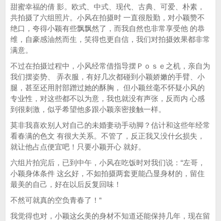
甜蜜幸福的倩 影。欧式、中式、现代、古典、可爱、朴素，
共拍摄了六组照片。小风在拍摄时 一直很殷勤，对小颖赞不
绝口，夸得小颖有些飘飘然了，而我自然也非常享受他 的恭
维，自豪感油然而生，笑得也更自信，我们对拍摄效果都非常
满意。
不过在拍摄过程中，小风经常借指导摆Ｐｏｓｅ之机，亲自为
我们摆姿势、 弄衣服，有好几次都碰到小颖娇嫩的手臂、小
腿，甚至还用肘部蹭过她的酥胸， 但小颖丝毫不怀疑小风的
专业性，对这些都不以为意，我也就没有声张，反而内 心感
到很刺激，似乎希望他多跟小颖亲密接触一样。
莫非我喜欢别人对自己的未婚妻动手动脚？估计和这些年经常
看春满的色文 有很大关系。不管了，反正我又没什幺损失，
就让他占点便宜吧！只要小颖开心 就好。
六组片拍完后，已到中午，小风在吃饭时对我们说：“左哥，
小颖身体条件 这幺好，不如拍摄两套更能凸显身材的，留住
最美的自己，好在以后反复回味！
不然可就真的空负青春了！“
我觉得也对，小颖这幺美的身材不知道还能保持几年，现在留