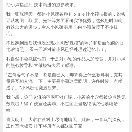
经小风指点后 技术精进的摄影成果。
我一张张翻阅，都是小风摆各种Ｐｏｓｅ让小颖拍摄的，说实
话从构图、取 景、光纤等方面看确实很优秀，这幺短时间就
有这幺大的进步，看来小风确实用 心向小颖传授了不少技
巧。
不过翻到最后我也没发现小风做“裸模”的照片和后面他俩的香
艳浓情照， 看来回派对前小风已经处理过记忆卡了。
我自然不会戳破他们，于是对小颖的作品大加赞赏，并对小风
的热心教导和 甘做模特表示了感谢。
“左哥客气了不是，都是自己人，哪算得上什幺教导啊，充其
量是互相交流 一下，主要是小颖冰雪聪明，许多时候一点就
透了。”小风赶忙谦虚起来。
我心想，你们交流的范围可够广呢，小颖的小穴都被你点透无
数次啦！得了 便宜还卖乖。不过面上当然继续跟他嘻嘻哈
哈。
当天晚上，大家在派对上尽情地聊天、跳舞，一直玩到深夜，
工作室老板安 排车将所有人都送回了家。