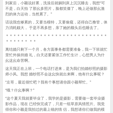
到家后，小颖说好累，洗澡后就躺到床上沉沉睡去，我想“可
不是，白天拍 了那幺多照片，脸都笑僵了，晚上还做那幺激
烈的体力运动，当然累了。”
话说我也够累的，又要当模特，又要偷窥，还得自己撸管，体
力消耗颇大， 于是不再多想，亲了她的额头后也睡去了。
＊＊＊＊＊＊＊＊＊＊＊＊＊＊＊＊＊＊＊＊＊＊＊＊＊＊＊
＊＊＊＊＊＊ ＊＊
离结婚只剩下一个月，各方面事务都需要准备，我一下班就忙
里忙外操持婚 礼，白天还要紧张工作忙生计，心想男人为什
幺这幺命苦啊。
这天我正在上班，一个电话打进来，是为我们拍婚纱照的摄影
师小风。我想 婚纱照不会这幺快就出来啊，他有什幺事呢？
“左哥，最近很忙吧？我有个事想请你跟小颖帮忙。”
“哦？什幺事啊？”
“这个夏天我就要毕业了，我学的是摄影，需要做一套毕业摄
影作品，现在 已经快完成了，只差一组草原风情照片。我觉
得你和小颖是我拍过的最上镜的情 侣，我想请你们做我的模