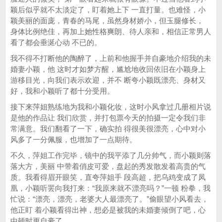
颖后似乎就不太淡定了，盯着她上下 一直打量。也难怪，小
颖美丽的面庞，青春的马尾，虽然身材娇小，但玉腿修长，
身体比例绝佳，再加上她性格爽朗、待人亲和，相信正常男人
看了都会垂涎心动 不已的。
我不得不打断他的陶醉了，上前和他握手并自豪地介绍我的未
婚妻小颖，他 这时才如梦方醒，尴尬地收回依旧在小颖身上
游移目光，向我们表示欢迎，并不 断夸小颖既漂亮、身材又
好，我和小颖听了都十分受用。
接下来萍姐熟练地为我和小颖化妆，这时小风拿过几册相片说
是他的作品让 我们欣赏，并打包票今天的拍摄一定令我们非
常满意。我们翻看了一下，确实拍 得很美很漂亮，心中对小
风多了一分佩服，也增加了一点期待。
不久，萍姐工作完毕，镜中的我平添了几分帅气，而小颖则落
落大方，美丽 中带着俏皮可爱，盘起的秀发散发着高贵的气
质。我看得眉开眼笑，直夸萍姐手 段高超，把乌鸡变成了凤
凰，小颖听罢向我打来：“我原来就不漂亮吗？”一顿 粉拳，我
忙说：“漂亮，漂亮，老婆大人最漂亮了。”偷眼望小风看去，
他正盯 着小颖看得出神，想必是被我的未婚妻倾倒了吧，心
中顿时更自豪了。