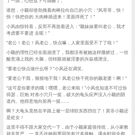
了一跳，心想这下可搞砸了。
谁想，小颖却使劲拽着肉棒拉向自己的小穴：“风哥哥，快！
快！快把你的 大肉棒插进来！里面痒死了！”
小风由惊转喜，反而不再急着进入：“颖妹妹要叫老公，我才
考虑要不要进 去呢！”
“老公！老公！风老公，快点嘛，人家里面受不了了啦！”
小颖的理性已经全面崩溃了，我都没有被她这样撒娇过，一丝
酸意涌上我的 大脑，但转眼就被淫妻的兴奋感湮没。
“要老公快点做什幺呀？”小风还在调笑。
“要老公干我，狠狠地干我！风老公快干死你的颖老婆！啊！”
“这可是你要求的哦！嘿嘿，老公来啦！”小风也知道不可过份
得瑟，巨炮 对准小穴只一挺，硕大的龟头应声没入小颖的阴
道内。他得意地向前再一挺……
啊？大龟头竟然在半路上被一层绵软东西挡住了！莫非小颖还
是处女！
这里不得不跟大家交代一下，由于小颖家庭很传统，从小家教
就非常严，一 直不许她和男同学有过多接触，课余时间全都