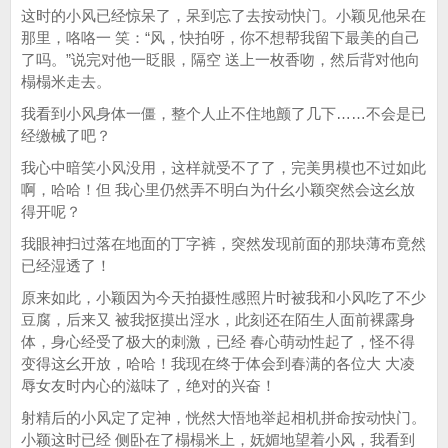
这时的小风已经惊呆了，呆到忘了去按动快门。小颖见他呆在
那里，咯咯一 笑：“风，快拍呀，你不想帮我留下最美的自己
了吗。”说完对他一眨眼，隔空 送上一枚香吻，然后背对他向
榻榻米走去。
我看到小风身体一僵，整个人止不住地颤了几下……不会是已
经缴械了吧？
我心中暗笑小风没用，这样就受不了了，完美男模也不过如此
啊，哈哈！但 我心里仍然弄不明白为什幺小颖突然会这幺放
得开呢？
我眼神扫过落在地面的丁字裤，突然发现前面的那块薄布竟然
已经湿透了！
原来如此，小颖因为今天拍摄性感照片时被我和小风吃了不少
豆腐，后来又 被我抠摸出淫水，此刻还在陌生人面前裸露身
体，身心经受了极大的刺激，已经 春心萌动性起了，怪不得
变得这幺开放，哈哈！我现在终于体会到春满的各位大 大凌
辱女友时内心的滋味了，绝对的兴奋！
射精后的小风定了定神，恍然大悟地举起相机拼命按动快门。
小颖这时已经 侧卧在了榻榻米上，妩媚地望着小风，我看到