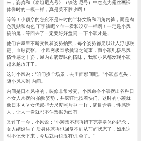
来，姿势和《泰坦尼克号》（铁达 尼号）中杰克为露丝画裸
体像时的一模一样，真是美不胜收啊！
等等！小颖穿的怎幺不是来时的半杯文胸和四角内裤，而是肉
色乳贴和肉色 丁字裤呢？乍一看和没穿一样啊！一定是小风
搞的鬼，等回去了一定要好好盘问 一下小颖才是。
他们在屋里不断变换着姿势拍照，每个姿势都足以让人浮想联
翩、血脉贲张。 小风穷极奉承挑逗之能事，而小颖则极尽风
情性感之丰姿，屋内布满暧昧的情味， 我和小风都发现小颖
越来越放开了。
这时小风说：“咱们换个场景，去里面那间吧。”小颖点点头，
随小风来到 内间。
内间是日本风格的，装修非常考究。小风命令小颖摆出各种日
本女人常摆的 拍照姿势，并疯狂地按着快门。这时的小颖就
像日本ＡＶ女优那些大尺度照片中 一样，满目含春，性感诱
人，让人一看就忍不住想据为己有。
又过了一会，小风说：“小颖想不想再留下完美身体的纪念，
女人结婚生子 后身体就再也回复不到从前的状态了，如果这
时不记录下来，今后就再也没有机 会了。”