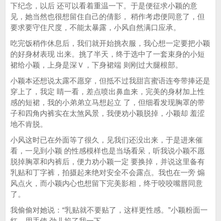
下纪念，以后 还可以看着重温一下。于是便征求小颖的意
见，她当然也很想留住自己的倩影， 稍作考虑便同意了，但
要求要守住尺度，不能太暴露，小风自然满口应承。
吃完饭稍作休息后，我们就开始挑衣服，我心想一定要把小颖
的好身材表现 出来。挑了半天，终于选中了一套束身的小短
裙给小颖，上身是深Ｖ，下身裙端 则刚过大腿根部。
小颖本还想说太露不愿穿，但抵不过我甜言蜜语连夸带捧还是
穿上了，我定 睛一看，差点喷出鼻血来，完美的身材加上性
感的短裙，我的小弟弟立马想起立 了，但细看发现胸罩的带
子和四角内裤实在太煞风景，我便劝小颖脱掉，小颖却 羞涩
地不肯脱。
小风这时已在外面等了很久，见我们还没出来，于是进来催
看，一见到小颖 的性感模样也是当场看呆，听我说小颖不愿
脱掉胸罩和内裤后，便力劝小颖一定 要换掉，并说这里备有
乳贴和丁字裤，拍摄起来绝对安全不会露点。我也在一旁 煽
风点火，而小颖内心也想留下完美影相，终于咬咬嘴唇同意
了。
我偷偷对她说：“乳贴就不要贴了，这样更性感。”小颖粉面一
红，用手使 劲儿掐了我一下。