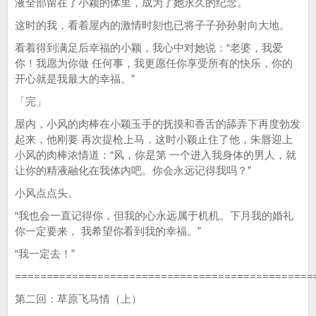
液全部留在了小颖的体里，成为了她永久的纪念。
这时的我，看着屋内的激情时刻也已将子子孙孙射向大地。
看着得到满足后幸福的小颖，我心中对她说：“老婆，我爱
你！我愿为你做 任何事，我更愿任你享受所有的快乐，你的
开心就是我最大的幸福。”
「完」
屋内，小风的肉棒在小颖玉手的抚摸和香舌的舔弄下再度勃发
起来，他刚要 再次提枪上马，这时小颖止住了他，朱唇迎上
小风的肉棒浓情道：“风，你是第 一个进入我身体的男人，就
让你的精液融化在我体内吧。你会永远记得我吗？”
小风点点头。
“我也会一直记得你，但我的心永远属于机机。下月我的婚礼
你一定要来， 我希望你看到我的幸福。”
“我一定去！”
===============================================
第二回：草原飞马情（上）