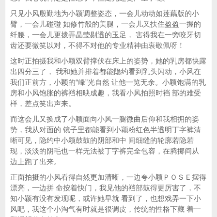
只见小风殷勤地为小颖调整姿态，一会儿动动如莲藕版的小
臂，一会儿碰碰 如修竹般的美腿，一会儿又扶住盈盈一握的
纤腰，一会儿更拨弄晶莹剔透的玉足， 害得我在一旁咬牙切
齿还要微笑以对，不得不对他的专业精神由衷敬佩呀！
这时正拍摄我和小颖双臂撑伏在床上的姿势，她的乳房都快露
出四分三了， 我和她并排着都能隐约看到乳头闪动，小风在
我们正前方，小颖的“峰”光自然 让他一览无余。小颖饱满的乳
房和小风饱胀的裤裆相映成趣，我看小风拍照时裆 部的难受
样，差点笑出声来。
而这会儿又换成了小颖面向小风一腿微曲后仰和我相拥的姿
势，我从对面的 镜子里都能看到小颖粉红色半透明丁字裤清
晰可见，隐约中小颖鼓鼓的阴部和中 间细缝的轮廓若隐若
现，淡淡的阴毛也一样无法被丁字裤完全包容，在腾挪间从
边上跑了出来。
正面拍摄的小风看得自然更加清晰，一边夸小颖ＰＯＳＥ摆得
漂亮，一边拼 命按着快门，我见他的裆部鼓得更厉害了，不
知小颖有没有发现呢，或许她早就 看到了，也想戏弄一下小
风吧，我这个小淘气有时就是很调皮，传统的性格下藏 着一