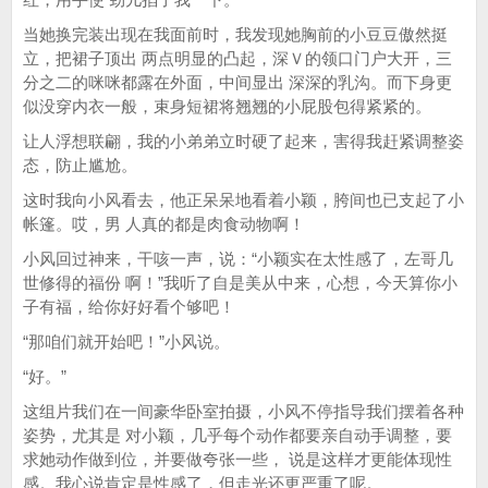
当她换完装出现在我面前时，我发现她胸前的小豆豆傲然挺
立，把裙子顶出 两点明显的凸起，深Ｖ的领口门户大开，三
分之二的咪咪都露在外面，中间显出 深深的乳沟。而下身更
似没穿内衣一般，束身短裙将翘翘的小屁股包得紧紧的。
让人浮想联翩，我的小弟弟立时硬了起来，害得我赶紧调整姿
态，防止尴尬。
这时我向小风看去，他正呆呆地看着小颖，胯间也已支起了小
帐篷。哎，男 人真的都是肉食动物啊！
小风回过神来，干咳一声，说：“小颖实在太性感了，左哥几
世修得的福份 啊！”我听了自是美从中来，心想，今天算你小
子有福，给你好好看个够吧！
“那咱们就开始吧！”小风说。
“好。”
这组片我们在一间豪华卧室拍摄，小风不停指导我们摆着各种
姿势，尤其是 对小颖，几乎每个动作都要亲自动手调整，要
求她动作做到位，并要做夸张一些， 说是这样才更能体现性
感。我心说肯定是性感了，但走光还更严重了呢。