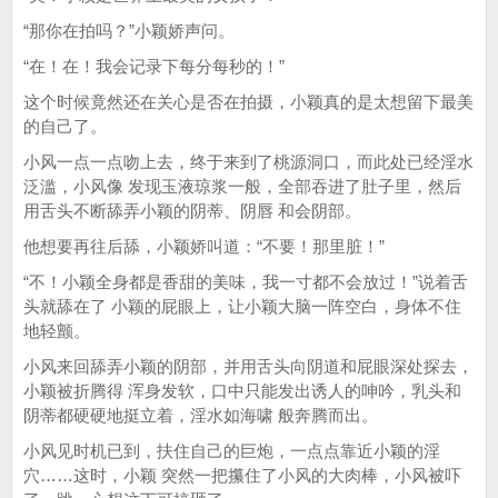
“那你在拍吗？”小颖娇声问。
“在！在！我会记录下每分每秒的！”
这个时候竟然还在关心是否在拍摄，小颖真的是太想留下最美
的自己了。
小风一点一点吻上去，终于来到了桃源洞口，而此处已经淫水
泛滥，小风像 发现玉液琼浆一般，全部吞进了肚子里，然后
用舌头不断舔弄小颖的阴蒂、阴唇 和会阴部。
他想要再往后舔，小颖娇叫道：“不要！那里脏！”
“不！小颖全身都是香甜的美味，我一寸都不会放过！”说着舌
头就舔在了 小颖的屁眼上，让小颖大脑一阵空白，身体不住
地轻颤。
小风来回舔弄小颖的阴部，并用舌头向阴道和屁眼深处探去，
小颖被折腾得 浑身发软，口中只能发出诱人的呻吟，乳头和
阴蒂都硬硬地挺立着，淫水如海啸 般奔腾而出。
小风见时机已到，扶住自己的巨炮，一点点靠近小颖的淫
穴……这时，小颖 突然一把攥住了小风的大肉棒，小风被吓