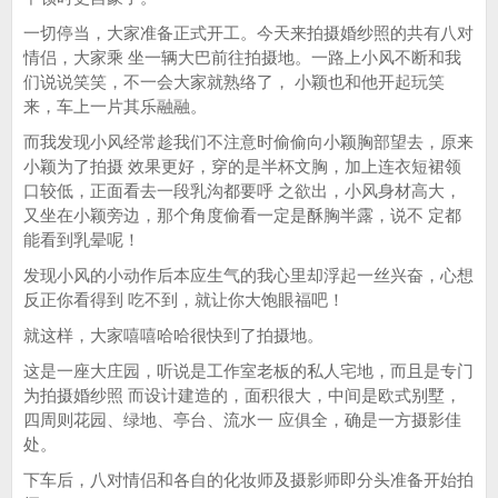
一切停当，大家准备正式开工。今天来拍摄婚纱照的共有八对
情侣，大家乘 坐一辆大巴前往拍摄地。一路上小风不断和我
们说说笑笑，不一会大家就熟络了， 小颖也和他开起玩笑
来，车上一片其乐融融。
而我发现小风经常趁我们不注意时偷偷向小颖胸部望去，原来
小颖为了拍摄 效果更好，穿的是半杯文胸，加上连衣短裙领
口较低，正面看去一段乳沟都要呼 之欲出，小风身材高大，
又坐在小颖旁边，那个角度偷看一定是酥胸半露，说不 定都
能看到乳晕呢！
发现小风的小动作后本应生气的我心里却浮起一丝兴奋，心想
反正你看得到 吃不到，就让你大饱眼福吧！
就这样，大家嘻嘻哈哈很快到了拍摄地。
这是一座大庄园，听说是工作室老板的私人宅地，而且是专门
为拍摄婚纱照 而设计建造的，面积很大，中间是欧式别墅，
四周则花园、绿地、亭台、流水一 应俱全，确是一方摄影佳
处。
下车后，八对情侣和各自的化妆师及摄影师即分头准备开始拍