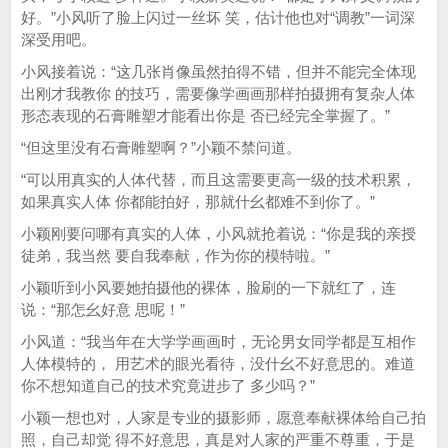
好。”小风听了脸上闪过一丝坏 笑，估计他也对“调教”一词深
深受用吧。
小风接着说：“这几张肖像虽然拍得不错，但并不能完全体现
出刚才我教你 的技巧，需要像学画画那样拍摄拥有复杂人体
形态表现的石膏雕塑才能看出你是 否已经完全掌握了。”
“但这里没有石膏雕塑啊？”小颖不禁问道。
“可以用真实的人体代替，而且这需要更高一级的技术积累，
如果真实人体 你都能拍好，那就什幺都难不到你了。”
小颖刚要问哪有真实的人体，小风就抢着说：“你是我的亲授
徒弟，我当然 要自我奉献，作为你的模特啦。”
小颖听到小风要她拍摄他的裸体，脸刷的一下就红了，连
说：“那怎幺好意 思呢！”
小风道：“我当年在大学学画画时，无论男女同学都是互相作
人体模特的， 用艺术的眼光看待，没什幺不好意思的。难道
你不想知道自己的技术究竟进步了 多少吗？”
小颖一想也对，人家是专业的摄影师，愿意奉献裸体给自己拍
照，自己却觉 得不好意思，真是对人家的严重不尊重，于是