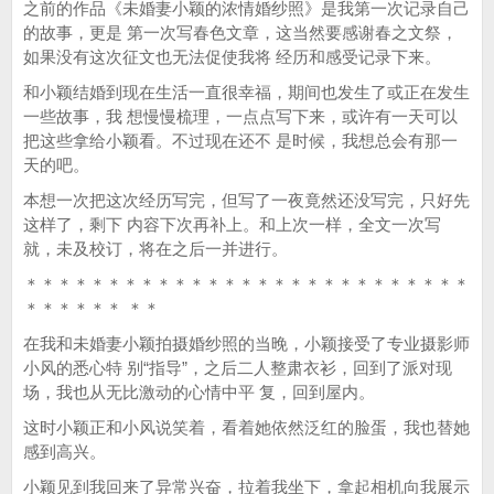
之前的作品《未婚妻小颖的浓情婚纱照》是我第一次记录自己
的故事，更是 第一次写春色文章，这当然要感谢春之文祭，
如果没有这次征文也无法促使我将 经历和感受记录下来。
和小颖结婚到现在生活一直很幸福，期间也发生了或正在发生
一些故事，我 想慢慢梳理，一点点写下来，或许有一天可以
把这些拿给小颖看。不过现在还不 是时候，我想总会有那一
天的吧。
本想一次把这次经历写完，但写了一夜竟然还没写完，只好先
这样了，剩下 内容下次再补上。和上次一样，全文一次写
就，未及校订，将在之后一并进行。
＊＊＊＊＊＊＊＊＊＊＊＊＊＊＊＊＊＊＊＊＊＊＊＊＊＊＊
＊＊＊＊＊＊ ＊＊
在我和未婚妻小颖拍摄婚纱照的当晚，小颖接受了专业摄影师
小风的悉心特 别“指导”，之后二人整肃衣衫，回到了派对现
场，我也从无比激动的心情中平 复，回到屋内。
这时小颖正和小风说笑着，看着她依然泛红的脸蛋，我也替她
感到高兴。
小颖见到我回来了异常兴奋，拉着我坐下，拿起相机向我展示