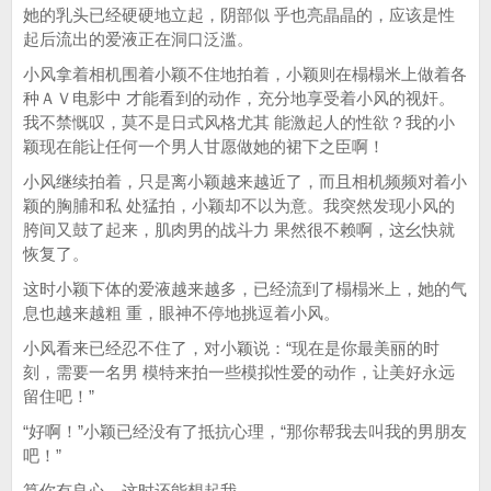
她的乳头已经硬硬地立起，阴部似 乎也亮晶晶的，应该是性
起后流出的爱液正在洞口泛滥。
小风拿着相机围着小颖不住地拍着，小颖则在榻榻米上做着各
种ＡＶ电影中 才能看到的动作，充分地享受着小风的视奸。
我不禁慨叹，莫不是日式风格尤其 能激起人的性欲？我的小
颖现在能让任何一个男人甘愿做她的裙下之臣啊！
小风继续拍着，只是离小颖越来越近了，而且相机频频对着小
颖的胸脯和私 处猛拍，小颖却不以为意。我突然发现小风的
胯间又鼓了起来，肌肉男的战斗力 果然很不赖啊，这幺快就
恢复了。
这时小颖下体的爱液越来越多，已经流到了榻榻米上，她的气
息也越来越粗 重，眼神不停地挑逗着小风。
小风看来已经忍不住了，对小颖说：“现在是你最美丽的时
刻，需要一名男 模特来拍一些模拟性爱的动作，让美好永远
留住吧！”
“好啊！”小颖已经没有了抵抗心理，“那你帮我去叫我的男朋友
吧！”
算你有良心，这时还能想起我。