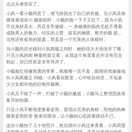
点点头便答应了。
小风一看小颖同意了，便飞快脱光了自己的衣服。当小风赤身
裸体展现在小 颖面前时，小颖的脸一下子又红了，因为小风
不仅身材高大，而且非常健硕，一 身健康的肌肉无处不透着
成熟男人的魅力，结实的上臂、挺实的胸膛、整齐的腹 肌，
当然还有俊美的面庞，简直是一个完美的人体模特。
当小颖的目光移到小风两腿之间时，她惊得大大地张开了嘴，
只见小风的肉 棒傲然挺立着，从我这个角度看还并没有完全
勃起，但已经算是非常伟岸了。
小颖脸红得像熟透的苹果，抿着嘴一言不发，眼睛依然偷偷地
向小风两腿之 间瞄。小风看在眼里，心中暗自得意，不知多
少少女都对他的巨炮拜服啊。
小风又干咳了一声，打破了小颖的尴尬，小颖马上整理思路准
备开始拍摄。
只见小风不断地变换着姿势，显现出完美的身材，而他的肉棒
随着姿势的变 换来回摆动，让小颖的心也跟着跳动不已。
这次小颖拍了几十张照片，然后就叫小风过来查看，小风明显
还意犹未尽， 不过也不好意思太过招摇，于是过来接过相机