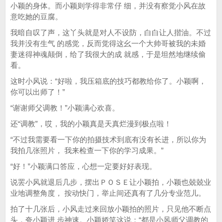
小颖的身体。而小颖则学得非常仔 细，并没有察觉小风在故
意吃她的豆腐。
我暗自叹了声，这丫头就是对人不设防，白白让人揩油。不过
我并没有生气 的感觉，反而觉得这幺一个大帅哥被我的未婚
妻迷得神魂颠倒，给了我很大的成 就感，于是坦然地继续偷
看。
这时小风说：“好啦，我压箱底的技巧都教给你了。小颖啊，
你可以出师了！”
“谢谢师父调教！”小颖满心欢喜。
还“调教”，哎，我的小颖真是天真烂漫到极点啦！
“不过我需要看一下你的拍摄技术到底有没有长进，所以你为
我拍几张照片， 我来检查一下你的学习成果。”
“好！”小颖满口答应，心想一定要好好表现。
说罢小风就退后几步，摆出ＰＯＳＥ让小颖拍，小颖也兢兢业
业地调整角度， 按动快门，举止间还真有了几分专业范儿。
拍了十几张后，小风走过来回放小颖拍的照片，只见他不断点
头，夸小颖进 步神速。小颖娇笑这说：“都是小风师父调教的