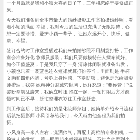
一个月后就是我和小颖大喜的日子了，三年相恋终于要修成正
果。
今天我们准备到全本市最大的婚纱摄影工作室拍摄婚纱照，看
着小颖的满面 幸福，我对今后的生活也充满了无限期待，心
想一定要珍惜、爱护小颖一辈子， 让她永远开心、快乐、健
康、幸福。
签订合约时工作室提醒过我们来拍婚纱照不用刻意打扮，工作
室会准备好化 妆师及服装，我们只要做模特任人摆布就好。
如今正值盛夏，于是我只穿了一身 清凉休闲装就准备出发，
小颖也只着一袭蓝色连衣短裙就算打扮停当，里面则是 半杯
文胸和四角内裤，号称上身性感、下身防狼，避免走光给摄影
师揩油，我笑 她精神分裂藏穴抛胸，她佯怒道：“要你管！”说
罢粉拳胡乱袭来，我俩立时扭 抱在一起。一顿打闹后方才醒
悟时间已不早，赶忙整理衣衫往工作室赶去。
到工作室后，接待我们的是化妆师萍姐，她简单介绍今日流程
后就把摄影师 小风引荐给我们，今天就由他全程为我们拍
摄。
小风身高一米八左右，潇洒帅气，再配上高档的专业相机，一
脸迷人的微笑， 第一眼看起来就很有眼缘。不过当他看到小