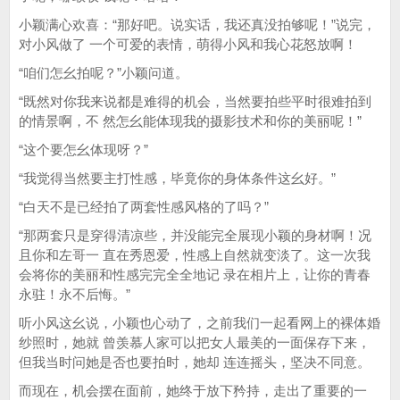
小颖满心欢喜：“那好吧。说实话，我还真没拍够呢！”说完，
对小风做了 一个可爱的表情，萌得小风和我心花怒放啊！
“咱们怎幺拍呢？”小颖问道。
“既然对你我来说都是难得的机会，当然要拍些平时很难拍到
的情景啊，不 然怎幺能体现我的摄影技术和你的美丽呢！”
“这个要怎幺体现呀？”
“我觉得当然要主打性感，毕竟你的身体条件这幺好。”
“白天不是已经拍了两套性感风格的了吗？”
“那两套只是穿得清凉些，并没能完全展现小颖的身材啊！况
且你和左哥一 直在秀恩爱，性感上自然就变淡了。这一次我
会将你的美丽和性感完完全全地记 录在相片上，让你的青春
永驻！永不后悔。”
听小风这幺说，小颖也心动了，之前我们一起看网上的裸体婚
纱照时，她就 曾羡慕人家可以把女人最美的一面保存下来，
但我当时问她是否也要拍时，她却 连连摇头，坚决不同意。
而现在，机会摆在面前，她终于放下矜持，走出了重要的一