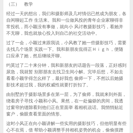
（三） 教学
经过一天的想出，我们和摄影师及几对情侣已然成为朋友，各
自闲聊起工作 生活来。我和一位做风投的青年企业家聊得非
常投机，而小颖没有事做，就向小 风讨教摄影技巧，看她并
不无聊，我也就放心投入到自己的社交活动中。
过了一会，小颖过来跟我说，小风教了她一些摄影技巧，需要
去找几个场景 实践一下。我和新朋友侃得正Ｈｉｇｈ，便随
口应承了她，然后继续开聊。
约莫过了二十来分钟，我和新朋友的话题告一段落，正好感到
尿急，我就暂 别那朋友去找卫生间小解。完毕后想，不如去
看看小颖学得怎幺样了，最好我也 偷师一下，不然以后她摄
影技术超过我，我的权威性就要打折扣了。
由别墅的于摄影场景多在第一层，为了偷师，我就来到外面，
绕着房子寻找 小颖和小风。果然，在一处偏僻的房间，我透
过窗帘的缝隙看到他们正在里面举 着相机说话。我悄悄贴近
窗户，偷眼查看里面的情形。
这时小风正在向小颖讲解一些实用的摄影技巧，但他明显有些
心不在焉，借 帮助小颖调整手持相机姿势的机会，偷偷摸蹭