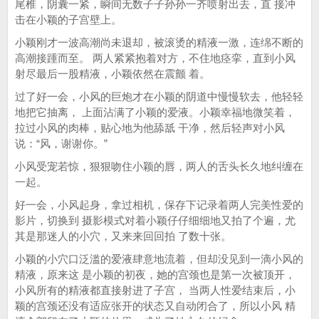
尾椎，阴囊一紧，瞬间无数子子孙孙一齐喷射出去，直 接冲
击在小颖的子宫壁上。
小颖刚才一波高潮尚未退却，被滚烫的精液一激，连绵不断的
高潮接踵而至。 两人紧紧抱着对方，不住地痉挛，直到小风
射尽最后一股精液，小颖依然在震颤 着。
过了好一会，小风的巨炮才在小颖的阴道中慢慢软去，他轻轻
地把它抽离， 上面沾满了小颖的爱液。小颖幸福地微笑着，
拉过小风的肉棒，贴心地为他舔舐 干净，然后轻声对小风
说：“风，谢谢你。”
小风受宠若惊，狠狠吻住小颖的唇，两人的舌头长久地纠缠在
一起。
好一会，小风起身，拿过相机，保存下记录着两人完美性爱的
影片，切换到 摄影模式对着小颖仔仔细细地又拍了个遍，尤
其是那迷人的小穴，又来来回回拍 了数十张。
小颖的小穴口泛滥的爱液肆意地流着，但却没见到一滴小风的
精液，原来这 是小颖的初夜，她的宫颈也是第一次被顶开，
小风所有的精液都直接射进了子宫， 当两人性爱结束后，小
颖的宫颈还没有适应张开的状态又自动闭合了，所以小风 精