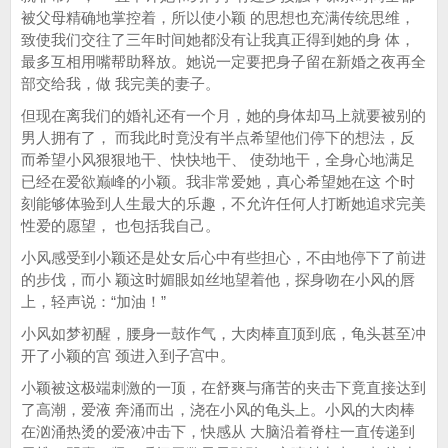
被父母精确地掌控着，所以使小颖 的思想也充满传统思维，
致使我们交往了三年时间她都没有让我真正得到她的身 体，
最多互相用嘴帮助释放。她说一定要把身子留在新婚之夜再全
部交给我，做 我完美的妻子。
但现在离我们的婚礼还有一个月，她的身体却马上就要被别的
男人拥有了， 而我此时竟没有半点希望他们停下的想法，反
而希望小风狠狠地干、快快地干、 使劲地干，全身心地满足
已经在爱欲巅峰的小颖。我非常爱她，真心希望她在这 个时
刻能够体验到人生最大的乐趣，不允许任何人打断她追求完美
性爱的愿望， 也包括我自己。
小风感受到小颖还是处女后心中有些担心，不由地停下了前进
的步伐，而小 颖这时媚眼如丝地望着他，探身吻在小风的唇
上，轻声说：“加油！”
小风如梦初醒，腰身一鼓作气，大肉棒直顶到底，龟头甚至冲
开了小颖的宫 颈进入到子宫中。
小颖被这极端刺激的一顶，在舒爽与痛苦的夹击下竟直接达到
了高潮，爱液 奔涌而出，浇在小风的龟头上。小风的大肉棒
在汹涌热烫的爱液冲击下，快感从 大脑沿着脊柱一直传递到