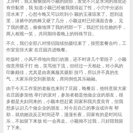
上岸时，我又偷偷摸向小颖的阴部，发觉不只是水润的感觉还
有些黏滑，我 知道小颖已经被我摸得起了性，小穴中分泌出
淫水来了，心想今晚又可以吃到小 颖的玉液琼浆了。想到这
里，泳裤中的肉棒又硬了几分，小颖这时已经满面含春， 见
了我的窘态，偷偷地弹了我的裆部一下，我赶忙拉住她的手，
两人相视一笑， 共同期待着晚上的特殊节目。
不久，我们全部八对情侣陆续拍摄结束了，按照套餐合约，工
作室安排大家 在庄园共进晚餐。
吃饭时，小风不停地向我们劝酒，还不时讲几个荤段子，小颖
假意用筷子打 他，笑骂他下流，但经过一天相处，对小风的
印象颇佳，尤其是由衷佩服其摄影 技巧，所以并不真的生
气，大家乐得交到新朋友，席间倒也其乐融融。
由于今天工作室的老板也来到了庄园，晚餐后，他特意留大家
在庄园参加他 举行的派对，参加者都是他做企业的朋友，很
多都是夫妇同来的，小颖本想赶紧 回家和我共度良宵，但我
想多认识几个做企业的朋友，对今后自己的事业或许有 帮
助，就劝她说反正时间还早，漫漫长夜，回家有的是时间玩
乐，不如留下来放 松一会再走。小颖拗不过我，只好陪我留
了下来。