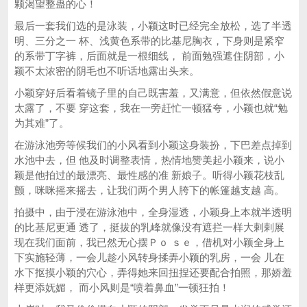
颗渴望整蛊的心！
最后一套我们选的是泳装，小颖这时已经完全放松，选了半透
明、三分之一 杯、浅黄色系带的比基尼胸衣，下身则是紧窄
的系带丁字裤，后面就是一根细线， 前面勉强遮住阴部，小
颖不太浓密的阴毛也不听话地露出头来。
小颖穿好后看着镜子里的自己既害羞，又满意，但依然假意说
太露了，不要 穿这套，我在一旁赶忙一顿猛夸，小颖也就“勉
为其难”了。
在游泳池旁等候我们的小风看到小颖这身装扮，下巴差点掉到
水池中去，但 他及时调整表情，热情地赞美起小颖来，说小
颖是他拍过的最漂亮、最性感的准 新娘子。听得小颖花枝乱
颤，咪咪摇来摇去，让我们两个男人胯下的帐篷越支越 高。
拍摄中，由于浸在游泳池中，全身湿透，小颖身上本就半透明
的比基尼更通 透了，挺拔的乳峰就像没有遮拦一样大剌剌展
现在我们面前，我已然无心摆Ｐｏ ｓｅ，借机对小颖全身上
下实施轻薄，一会儿趁小风转身揉弄小颖的乳房，一会 儿在
水下抠摸小颖的穴心，弄得她来回扭捏还要配合拍照，那娇羞
样更添妩媚， 而小风则是“喷着鼻血”一顿狂拍！