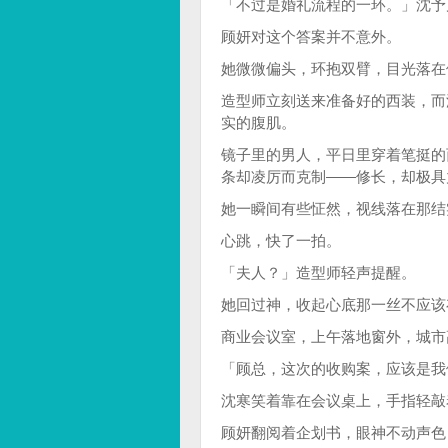
「不过是婚礼流程的一环。」沈予
顾妍对这个答案并不意外。
她微微偏头，环抱双臂，目光落在
造型师立刻送来准备好的西装，而
实的腹肌。
镜子里的男人，平日里穿着笔挺的
条却凌厉而克制——修长，却极具
她一瞬间有些怔然，视线落在那结
心跳，快了一拍。
「夫人？」造型师轻声提醒。
她回过神，收起心底那一丝不应该
商业会议室，上午落地窗外，城市
「顾总，这次的收购案，应该是我
沈寒笑着靠在会议桌上，手指轻敲
顾妍翻阅着企划书，眼神不动声色