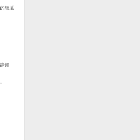
的细腻
静如
。