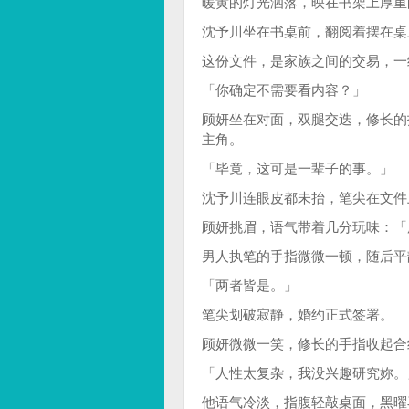
暖黄的灯光洒落，映在书架上厚重
沈予川坐在书桌前，翻阅着摆在桌
这份文件，是家族之间的交易，一
「你确定不需要看内容？」
顾妍坐在对面，双腿交迭，修长的
主角。
「毕竟，这可是一辈子的事。」
沈予川连眼皮都未抬，笔尖在文件
顾妍挑眉，语气带着几分玩味：「
男人执笔的手指微微一顿，随后平
「两者皆是。」
笔尖划破寂静，婚约正式签署。
顾妍微微一笑，修长的手指收起合
「人性太复杂，我没兴趣研究妳。
他语气冷淡，指腹轻敲桌面，黑曜