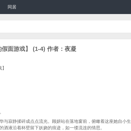
同居
假面游戏】 (1-4) 作者：夜凝
戏】
。
华与寂静揉碎成点点流光。顾妍站在落地窗前，俯瞰着这座她自小生
的酒液沿着杯壁留下妖娆的痕迹，如一缕流连的情思。