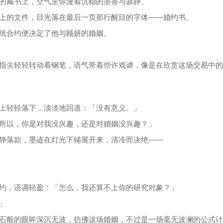
的藏书上，空气里弥漫着沉稳的墨香与寂静。
上的文件，目光落在最后一页那行醒目的字体——婚约书。
纸合约便决定了他与顾妍的婚姻。
指尖轻轻转动着钢笔，语气带着些许戏谑，像是在欣赏这场交易中的
上轻轻落下，淡淡地回道：「没有意义。」
所以，你是对我没兴趣，还是对婚姻没兴趣？」
静落款，墨迹在灯光下铺展开来，清冷而决绝——
约，语调轻盈：「怎么，我还算不上你的研究对象？」
」
石般的眼眸深沉无波，彷佛这场婚姻，不过是一场毫无波澜的公式计