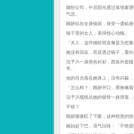
婚纱公司，午后阳光透过落地窗洒
气息。
顾妍站在全身镜前，身穿一袭贴身
镜子里的女人，美得惊心动魄。
「夫人，这件婚纱简直像是为您量
她没有回应，而是透过镜子，看向
沈予川一身黑色衬衫，西装外套随
常。
他的目光落在她身上，没有闪躲，
「怎么样？」顾妍开口，唇角噙着
沈予川视线从她的锁骨一路滑落，
不错？
顾妍微微眨了下眼，这种程度的惊
她抬起下巴，语气玩味：「不错是