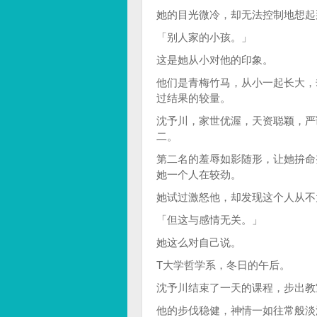
她的目光微冷，却无法控制地想起
「别人家的小孩。」
这是她从小对他的印象。
他们是青梅竹马，从小一起长大，
过结果的较量。
沈予川，家世优渥，天资聪颖，严
二。
第二名的羞辱如影随形，让她拚命
她一个人在较劲。
她试过激怒他，却发现这个人从不
「但这与感情无关。」
她这么对自己说。
T大学哲学系，冬日的午后。
沈予川结束了一天的课程，步出教
他的步伐稳健，神情一如往常般淡