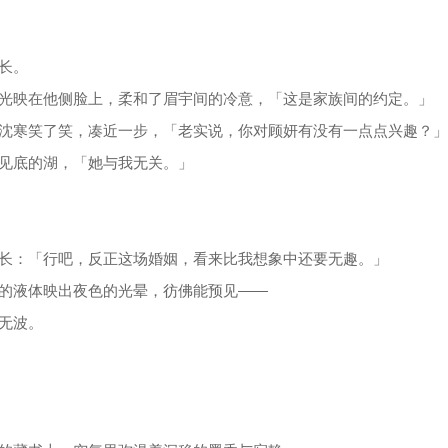
长。
光映在他侧脸上，柔和了眉宇间的冷意，「这是家族间的约定。」
沈寒笑了笑，凑近一步，「老实说，你对顾妍有没有一点点兴趣？」
见底的湖，「她与我无关。」
长：「行吧，反正这场婚姻，看来比我想象中还要无趣。」
的液体映出夜色的光晕，彷佛能预见——
无波。