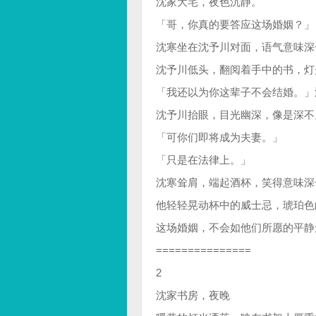
沈家大宅，夜色沉静。
「哥，你真的要答应这场婚姻？」
沈寒坐在沈予川对面，语气意味深
沈予川低头，翻阅着手中的书，灯
「我还以为你这辈子不会结婚。」
沈予川抬眼，目光幽深，像是深不
「可你们即将成为夫妻。」
「只是在法律上。」
沈寒耸肩，端起酒杯，笑得意味深
他轻轻晃动杯中的威士忌，琥珀色
这场婚姻，不会如他们所愿的平静
===============
2
沈家书房，夜晚