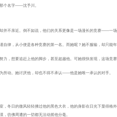
那个名字——沈予川。
却并不亲近。倒不如说，他们的关系更像是一场漫长的竞赛——一场
谨自律，从小便是各种竞赛的第一名。而她呢？她不服输，却只能年
努力，想要追赶上他的脚步，甚至超越他。可她很快发现，这场竞赛
为所动。她讨厌他，却也不得不承认——他是她唯一承认的对手。
室，冬日的微风轻轻拂过他的黑色大衣，他的身影在日光下显得格外
漠，彷佛周遭的一切都无法动摇他分毫。