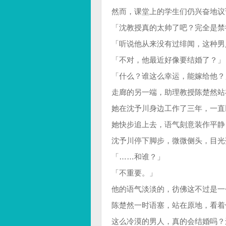
然而，课堂上的学生们仍兴奋地议
「沈教授真的太帅了吧？完全是禁
「听说他从来没有过绯闻，这种男
「不对，他最近好像要结婚了？」
「什么？谁这么幸运，能嫁给他？
走廊的另一端，助理教授陈楚然站
她在沈予川身边工作了三年，一直
她快步追上去，语气刻意装作平静
沈予川停下脚步，微微侧头，目光
「……和谁？」
「不重要。」
他的语气淡淡的，彷佛这不过是一
陈楚然一时语塞，站在原地，看着
这么冷漠的男人，真的会结婚吗？