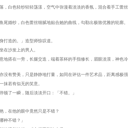
落，白色轻纱轻轻荡漾，空气中弥漫着淡淡的香氛，混合着手工蕾丝
鱼尾婚纱，白色蕾丝细腻地贴合她的曲线，勾勒出极致优雅的轮廓。
身打造的。」造型师惊叹道。
坐在沙发上的男人。
意地搭在一旁，长腿交迭，端着茶杯的手指修长，眉眼淡漠，神色冷
亦没有赞美，只是静静地打量，如同在评估一件艺术品，距离感极强
一抹若有似无的笑意。
停顿了一瞬，随后淡淡开口：「不错。」
艳，在他的眼中竟然只是不错？
哪种不错？」