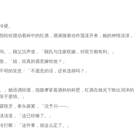
冷硬。
指轻轻搅动着杯中的红酒，酒液随着动作荡漾开来，她的神情淡漠，
间。」顾父沉声道，「顾氏与沈家联姻，对双方都有利。」
急，「姐，你真的愿意嫁给他？」
不明的笑意：「不愿意的话，还有选择吗？」
。」她语调轻缓，指腹摩挲着酒杯的杯壁，红酒在烛光下映出润泽的
等于爱情。」
霖咬牙，拳头握紧，「沈予川——」
淡淡道，「这已经够了。」
冷打断：「这件事，就这么定了。」