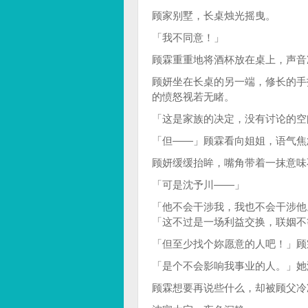
顾家别墅，长桌烛光摇曳。
「我不同意！」
顾霖重重地将酒杯放在桌上，声音
顾妍坐在长桌的另一端，修长的手
的愤怒视若无睹。
「这是家族的决定，没有讨论的空
「但——」顾霖看向姐姐，语气焦
顾妍缓缓抬眸，嘴角带着一抹意味
「可是沈予川——」
「他不会干涉我，我也不会干涉他
「这不过是一场利益交换，联姻不
「但至少找个妳愿意的人吧！」顾
「是个不会影响我事业的人。」她
顾霖想要再说些什么，却被顾父冷