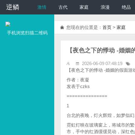
逆鳞
逆鳞
激情
古代
家庭
浪漫
绝品
您现在的位置是：
首页
>
家庭
手机浏览扫描二维码
【夜色之下的悸动 -婚姻的
2026-06-09 07:48:19
【夜色之下的悸动 -婚姻的假面游
作者：夜凝
发表于czks
===============
1
台北的夜晚，灯火辉煌，如梦似幻
霓虹灯映在玻璃窗上，将城市的繁
市，手中的红酒缓缓晃动，深红色