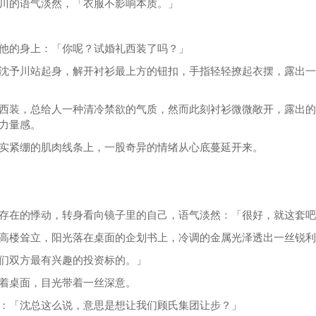
川的语气淡然，「衣服不影响本质。」
他的身上：「你呢？试婚礼西装了吗？」
沈予川站起身，解开衬衫最上方的钮扣，手指轻轻撩起衣摆，露出一
西装，总给人一种清冷禁欲的气质，然而此刻衬衫微微敞开，露出的
力量感。
实紧绷的肌肉线条上，一股奇异的情绪从心底蔓延开来。
存在的悸动，转身看向镜子里的自己，语气淡然：「很好，就这套吧
高楼耸立，阳光落在桌面的企划书上，冷调的金属光泽透出一丝锐利
们双方最有兴趣的投资标的。」
着桌面，目光带着一丝深意。
：「沈总这么说，意思是想让我们顾氏集团让步？」