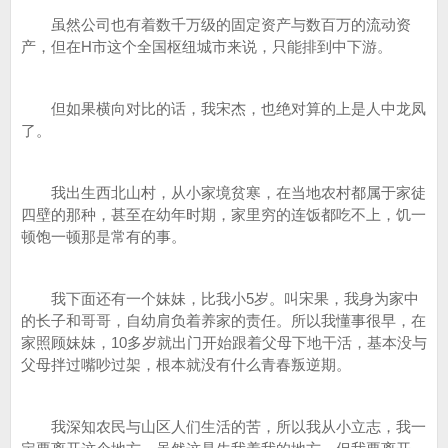
虽然公司也有着数千万级的固定资产与数百万的流动资
产，但在H市这个全国枢纽城市来说，只能排到中下游。
但如果横向对比的话，我宋杰，也绝对算的上是人中龙凤
了。
我出生西北山村，从小家境贫寒，在当地农村都属于家徒
四壁的那种，甚至在幼年时期，家里穷的连饭都吃不上，饥一
顿饱一顿那是常有的事。
我下面还有一个妹妹，比我小5岁。叫宋果，我身为家中
的长子和哥哥，自幼肩负着养家的责任。所以我懂事很早，在
家照顾妹妹，10多岁就出门开始跟着父母下地干活，基本没与
父母拌过嘴吵过架，根本就没有什么青春叛逆期。
我深知农民与山区人们生活的苦，所以我从小立志，我一