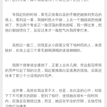
等我赶到的时候，黄毛正按着白染的手腕把她推到旁边的
墙上。看到这一幕，我顿时怒火中烧，上去一个侧踹就把他撂
倒了。旁边两个青皮正一脸淫荡的看热闹呢，我一脚过来，把
他们都搞愣住了。反应过来才一脸怒气向我挥拳打来。
虽然以一敌三，但我是从小跟着父母下地种田的人，体质
较好，在加上这三个黄毛都喝酒喝的迷迷糊糊的。
我两个摆拳就全撂倒了，正要上去补几脚。旁边梨花带雨
的哭声引起了我的注意，我赶紧拽着白染逃离的现场。后面还
传来了那三个小流氓的叫骂声。
这件事，虽然在我这里不大，但是，在白染的心中，却留
下了不可磨灭的阴影，受到了惊吓。使得她在很长一段时间
内，应激反应都很过激，而且，她还在学业的空隙，去抽空练
习散打与擒拿。