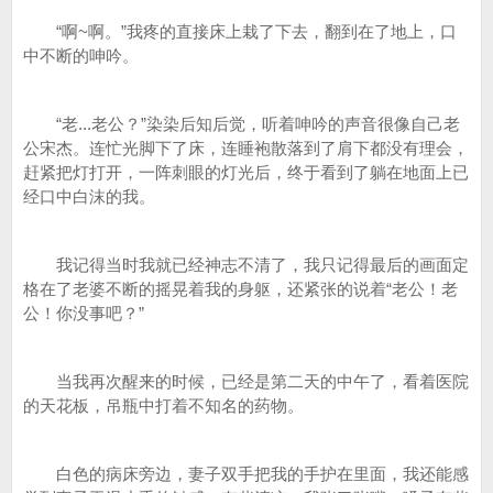
“啊~啊。”我疼的直接床上栽了下去，翻到在了地上，口
中不断的呻吟。
“老...老公？”染染后知后觉，听着呻吟的声音很像自己老
公宋杰。连忙光脚下了床，连睡袍散落到了肩下都没有理会，
赶紧把灯打开，一阵刺眼的灯光后，终于看到了躺在地面上已
经口中白沫的我。
我记得当时我就已经神志不清了，我只记得最后的画面定
格在了老婆不断的摇晃着我的身躯，还紧张的说着“老公！老
公！你没事吧？”
当我再次醒来的时候，已经是第二天的中午了，看着医院
的天花板，吊瓶中打着不知名的药物。
白色的病床旁边，妻子双手把我的手护在里面，我还能感