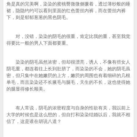
角是真的完美啊，染染的蜜桃臀微微侧撅着，透过薄纱般的睡
裙，隐隐约约可以看到里面的红色蕾丝内裤，而在蕾丝内裤
下，则是郁郁葱葱的黑色阴毛。
对，没错，染染的阴毛的很重，肯定比我的重，甚至我觉
得要比一般的男人下面都要重。
染染的阴毛虽然浓密，但却很漂亮，诱人，不像有些女人
阴毛重，都连着往上长到肚脐了，而染染的不会，她的阴毛虽
密，但只集中在她嫩屄的上方，嫩屄的周围也有着细碎的几根
单毛，而且染染还不长腋毛与腿毛，天生的不长，这也使得她
的腿显得修长顺美。
有人常说，阴毛的浓密程度与自身的性欲有关，我以前上
大学的时候也是这么想的，但自打和染染结婚以后，我就不相
信了，这是谁在胡说八道？