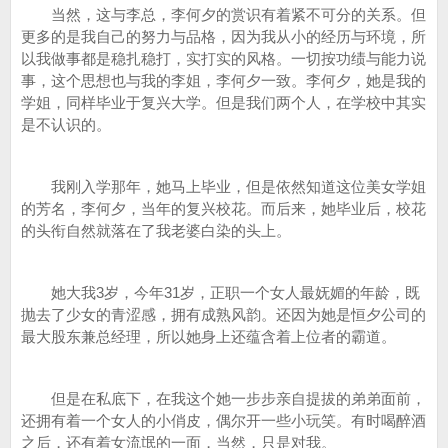
当然，这与李总，李何夕的赏识有着紧不可分的关系。但
更多的是我自己的努力与品格，因为我从小的经历与环境，所
以我做事都是稳扎稳打，实打实的风格。一切按功绩与能力说
事，这个思想也与我的李姐，李何夕一致。李何夕，她是我的
学姐，同样毕业于复兴大学。但是我们两个人，在学校中其实
是不认识的。
我刚入学那年，她马上毕业，但是依然知道这位美女学姐
的芳名，李何夕，当年的复兴校花。而后来，她毕业后，校花
的头衔自然就落在了我老婆白染的头上。
她大我3岁，今年31岁，正职一个女人最妩媚的年龄，既
抛去了少女的青涩感，拥有成熟风韵。还因为她是恒夕公司的
最大股东兼总经理，所以她身上还蕴含着上位者的霸道。
但是在私底下，在我这个她一步步亲自提拔的弟弟面前，
还拥有着一个女人的小俏皮，偶尔开一些小玩笑。有时喝醉酒
之后，还有着女流氓的一面，当然，只是对我。