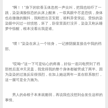
“啊！！”身下的软香玉体忽然一声尖叫，把我也给吓了一
跳，染染满脸惊恐的从床上醒来，一双凤眼中尽是恐惧，身体
也在微微的颤抖，我刚想出言安慰，谁料异变突起。受惊的染
染眼中闪过一丝愤怒，坏了，卧室里面灯没开，染染又刚从睡
梦中惊醒，根本没看出我是谁。
“噗！”染染在床上一个转身，一记撩阴腿直接击中我的裆
部。
“哎呦~”这一下可是钻心的疼痛，好似一道闪电劈到了裆
部然后直冲天灵盖，我觉得我的整个身体都被劈成了两半。因
为染染的过激反应很强烈，在加上她这两年一直在联系散打，
这一腿可是全力施为。
男人的命根子本来就脆弱，再说我也没想到会发生这样的
事情。