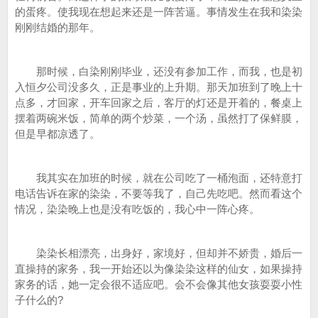
的蛋疼。使我现在想起来还是一阵苦逼。事情发生在我和染染
刚刚结婚的那年。
那时候，白染刚刚毕业，还没有参加工作，而我，也是初
入恒夕公司没多久，正是事业的上升期。那天加班到了晚上十
点多，才回家，开车回家之后，客厅的灯还是开着的，餐桌上
摆着两碗米饭，简单的两个炒菜，一个汤，虽然打了保鲜膜，
但是早都凉透了。
我其实在加班的时候，就在公司吃了一桶泡面，还特意打
电话告诉在家的染染，不要等我了，自己先吃吧。然而看这个
情况，染染晚上也是没有吃饭的，我心中一阵心疼。
染染长相漂亮，出身好，家境好，但却并不娇贵，婚后一
直操持的家务，我一开始还以为像染染这样的仙女，如果操持
家务的话，她一定会很不适应吧。会不会像其他女孩耍耍小性
子什么的?