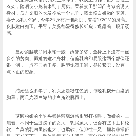
衣架，随后便小跑着来到了厨房。看着妻子那凹凸有致的诱人
身材，后方柔顺的长发挽成一个丸子，露出粉白娇嫩的玉颈。
妻子比我小2岁，今年26.身材纤细高挑，有着172CM的身高。
皮肤嫩白如玉。手臂，美腿都显得修长纤瘦，透露着一股柔弱
感。
曼妙的腰肢如同水蛇一般，婀娜多姿，全身上下没有一丝
多余的赘肉。而她的这种身材，偏偏乳房和屁股这两个部位还
很丰润，一点不显的干瘦。胸型饱满玉润，挺拔紧实，没有一
点下垂的迹象。
结婚这么多年了，乳头还是粉红色的，每晚我拨开白染的
胸罩，两只光滑白嫩的小白兔跳脱而出。
两颗粉嫩的小乳头都是颤颤悠悠跟我打招呼，傲娇的向上
翘着。不同于生过孩子的女人，乳房虽大，但会有些下垂和松
软。白染的乳房虽然也大，也柔软，但弹性十足，捏着非常舒