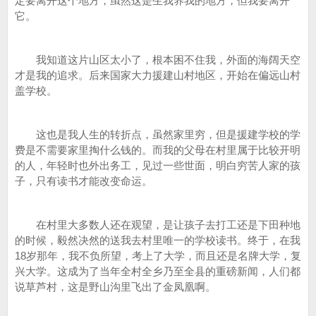
定要离开这个地方，虽然这是生我养我的地方，但我要离开
它。
我知道这片山区太小了，根本困不住我，外面的海阔天空
才是我的追求。后来国家大力援建山村地区，开始在偏远山村
盖学校。
这也是我人生的转折点，虽然家里穷，但是援建学校的学
费是不需要家里掏什么钱的。而我的父母在村里属于比较开明
的人，年轻时也外出务工，见过一些世面，明白穷苦人家的孩
子，只有读书才能改变命运。
在村里大多数人还在观望，是让孩子去打工还是下田种地
的时候，毅然决然的送我去村里唯一的学校读书。终于，在我
18岁那年，我不负所望，考上了大学，而且还是名牌大学，复
兴大学。这成为了当年全村全乡乃至全县的重磅新闻，人们都
说草芦村，这是野山沟里飞出了金凤凰啊。