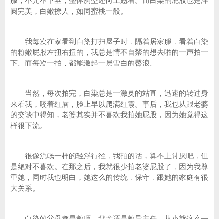
服，不光不下垂，整体胸型还向上翘着。而白染的屁股也是浑
圆完美，白嫩撩人，如同蜜桃一般。
我每次在家看到白染打扫屋子时，隔着居家服，看着白染
的粉嫩屁股左扭右扭的，我总是情不自禁的想去啪的一声拍一
下。而每次一拍，都能激起一层雪白的臀浪。
当然，每次拍完，白染总是一激灵的站直，迅速的转过身
来看我，咬着红唇，脸上早以爬满红霞。事后，我也从跟老婆
的交谈中得知，老婆其实并不喜欢我拍她屁股，因为她觉得这
样很下流。
很像流氓一样的轻浮行径，我拍的话，算不上讨厌吧，但
是绝对不喜欢。在那之后，我就很少拍老婆屁股了，因为我尊
重她，同时我也明白，她这么的传统，保守，跟她的家庭有很
大关系。
白染的父母都是教师，父亲还是教导主任，从小就这么一