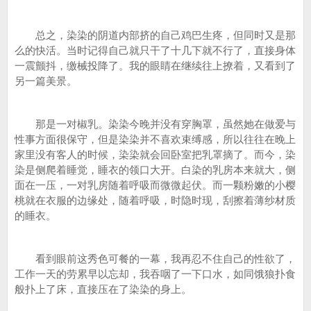
总之，染染的阴道内部挤的自己鸡巴生疼，但同时又是那
么的快活。当时记得自己就只干了十几下就不行了，直接身体
一震颤抖，缴械投降了。我的眼睛在继续往上撩着，又看到了
另一篇美景。
那是一对椒乳。染染今晚并没有穿胸罩，虽然她在做爱与
性事方面很保守，但是染染并不喜欢束缚感，所以往往在晚上
家里没有客人的时候，染染就会回卧室把乳罩摘了。而今，染
染是侧爬着睡觉，睡衣的领口大开。白染的乳房本来就大，侧
面在一压，一对乳房随着呼吸而微微起伏。而一颗粉嫩的小樱
桃就在衣服的边缘处，随着呼吸，时隐时现，刮擦着薄纱材质
的睡衣。
看到眼前这秀色可餐的一幕，我再忍不住自己的性欲了，
工作一天的劳累早以忘却，我吞咽了一下口水，如同饿狼扑食
般扑上了床，直接压在了染染的身上。