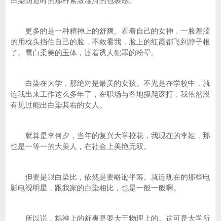
白染阴道时的那种紧致湿滑的包裹感。
更多的是一种精神上的舒爽。看着自己的女神，一脸羞涩
的用枕头挡住自己的脸，不敢看我，脸上的红霞都飞到脖子根
了。雪白柔美的玉体，泛着诱人犯罪的粉晕。
白染在大学，那绝对是最美的女孩。不光是在学校中，就
连我出来工作这么多年了，在职场与各地摸爬滚打，我依然没
有见过能出白染其右的女人。
就算是李何夕，当年的复兴大学校花，我现在的李姐，那
也是一等一的大美人，在社会上美艳无双。
但要是跟白染比，依然是要略逊半筹。就连现在的那些电
影电视明星，跟我家的白染相比，也是一般一般啊。
所以说，精神上的舒爽是要大于物理上的。这可是大学所