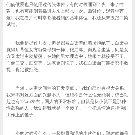
们俩做爱也只使用过传统体位，有的时候睡到半夜，来了性
致，也有可能侧着插进去来上那么一次。后背位，观音坐莲，
这种我在看片时时常都能看到的基本体位，我还从来没跟白染
试过。
我倒是提过几次，但是都被白染羞红着脸拒绝了，白染会
觉得后背位女方就像母狗一样，很屈辱。而观音坐莲，则是女
方又太过主动放荡，在她的男女理念中，她根本就接受不了。
而像口交，肛交等，这就更别说了，我在白染面前连提都不敢
提，肯定被拒绝。
当然，夫妻之间性的开发度低，与我自己也有很大关系。
我宋杰对这方面的兴趣不大，但绝不是什么性无能啊，鸡巴勃
起也有12cm左右，国人的正常标准，但就是从小就不是那种
性欲强的人，我觉得我就是一个傻子，一个把热情通通挥洒到
工作上的傻子。
小的时候没什么，一起撒尿和泥的小伙伴们，那时候都是