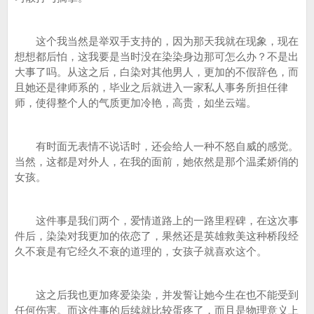
这个我当然是举双手支持的，因为那天我就在现象，现在
想想都后怕，这我要是当时没在染染身边那可怎么办？不是出
大事了吗。从这之后，白染对其他男人，更加的不假辞色，而
且她还是律师系的，毕业之后就进入一家私人事务所担任律
师，使得整个人的气质更加冷艳，高贵，如坐云端。
有时面无表情不说话时，还会给人一种不怒自威的感觉。
当然，这都是对外人，在我的面前，她依然是那个温柔娇俏的
女孩。
这件事是我们两个，爱情道路上的一路里程碑，在这次事
件后，染染对我更加的依恋了，果然还是英雄救美这种桥段经
久不衰是有它经久不衰的道理的，女孩子就喜欢这个。
这之后我也更加疼爱染染，并发誓让她今生在也不能受到
任何伤害。而这件事的后续就比较蛋疼了，而且是物理意义上