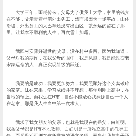
大学三年，噩耗传来，父母为了供我上大学，家里的钱实
在不够，父亲带着母亲外出务工，然而却因为一场事故，山体
滑坡，外出务工的大巴车还没有出山区，就永远的留在了那
里。让我本不顺利的人生，再次雪上加霜。
我回村安葬好逝世的父母，没在村中多留。因为我知道，
父母对我的期许，在我父母的眼中，我是凤凰，我是能改变老
宋家运命的人，真正实现阶级的跃迁。
我要的是成功，我要更加努力，我要照顾好这个支离破碎
的家庭。妹妹宋果，学习成绩并不理想，那年刚刚上高中，在
当地的镇上。而我远在H市，自然不能放心我妹妹自己一个人
在老家。那是我人生当中第一次求人。
我求了我女朋友的父亲，也就是我现在的岳父，白虹明。
我岳父母都是H市本地教师。白虹明是一所私立高中的教导主
任，而岳母邓可则在这所学校的语文老师。而当然我与妻子还