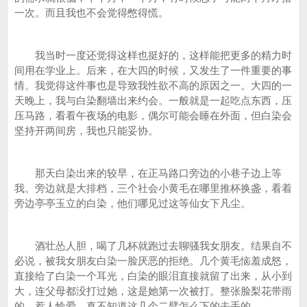
一次。而且我也不会觉得憋得慌。
我当时一度还觉得这样也挺好的，这样能把更多的精力时
间用在学业上。后来，在大四的时候，又发生了一件重要的事
情。我觉得这件事也是导致我性欲不高的原因之一。大四的一
天晚上，我与白染翻墙出来约会。一般就是一起吃点东西，压
压马路，看看午夜场的电影，偶尔可能会睡在外面，但白染会
坚持开两间房，我也只能妥协。
那天白染出来的较早，在正马路口旁边的小巷子边上等
我。旁边就是大排档，三个社会小黄毛在哪里推杯换盏，看着
旁边亭亭玉立的白染，他们哪见过这等仙女下凡尘。
酒壮怂人胆，喝了几杯就跑过去聊骚我女朋友。结果自不
必说，被我女朋友白染一脸厌恶的拒绝。几个黄毛恼羞成怒，
直接给了白染一个耳光，白染的眼泪直接就留了出来，从小到
大，连父母都没打过她，这是她第一次被打。整张脸梨花带雨
的，惹人怜爱，真不知道这几个二臂怎么下的去手的。