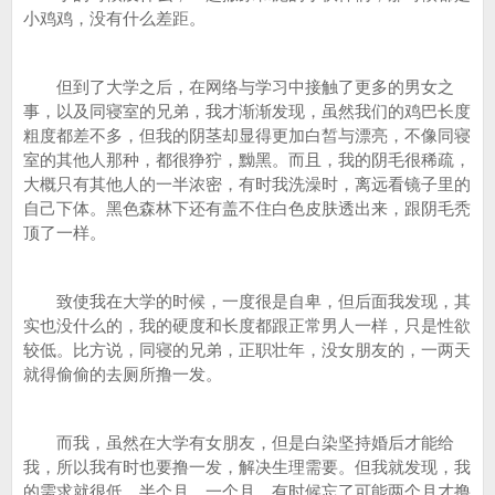
小鸡鸡，没有什么差距。
但到了大学之后，在网络与学习中接触了更多的男女之
事，以及同寝室的兄弟，我才渐渐发现，虽然我们的鸡巴长度
粗度都差不多，但我的阴茎却显得更加白皙与漂亮，不像同寝
室的其他人那种，都很狰狞，黝黑。而且，我的阴毛很稀疏，
大概只有其他人的一半浓密，有时我洗澡时，离远看镜子里的
自己下体。黑色森林下还有盖不住白色皮肤透出来，跟阴毛秃
顶了一样。
致使我在大学的时候，一度很是自卑，但后面我发现，其
实也没什么的，我的硬度和长度都跟正常男人一样，只是性欲
较低。比方说，同寝的兄弟，正职壮年，没女朋友的，一两天
就得偷偷的去厕所撸一发。
而我，虽然在大学有女朋友，但是白染坚持婚后才能给
我，所以我有时也要撸一发，解决生理需要。但我就发现，我
的需求就很低，半个月，一个月，有时候忘了可能两个月才撸