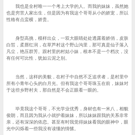
我也是全村唯一一个考上大学的人。而我的妹妹，虽然她
也是穷苦人家出生，但是因为有我这个哥哥从小的娇宠，所以
性格有点蛮横，娇贵。
身型高挑，模样出众，一双大眼睛处处透露着娇俏，皮肤
白皙，柔唇红润，在草芦村这个野山沟里，那可真是仙子落入
凡尘，艳压群芳。跟村里的村姑小妹，根本不是一个档次，没
有任何可比性，犹如云泥之别。
当然，这样的美貌，在村子中自然不乏追求者，是村里中
所有小青年心头的白月光。但有我这个哥哥珠玉在前，妹妹对
于这些乡野村夫，那自然是不会正眼看一眼的。
毕竟我这个哥哥，不光学业优秀，身材也有一米八，相貌
俊朗，而且因为我从小就护着妹妹，所以妹妹跟我的关系非常
亲，还有深深的依恋。甚至有时我觉得妹妹看我的眼神中，眼
光中闪烁着一些我没有读懂的情愫。