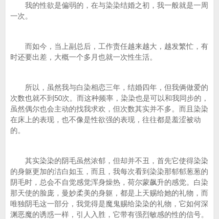
我的性欲是偏弱的，在与染染结婚之初，我一般就是一周
一次。
而如今，当上副总后，工作责任越来越大，越发繁忙，有
时还要出差，大概一个多月也就一次性生活。
所以，虽然我与白染相恋三年，结婚四年，但我俩做爱的
次数也就不到50次。而这种频率，染染也是可以和我同步的，
虽然偶尔也会主动的找我求欢，但次数其实并不多。而且染染
在床上的表现，也不像是性欲强的表现，往往都是羞涩被动
的。
其实染染的阴毛虽然浓郁，但却并不丑，首先它使得染染
的身躯更加的洁白如玉，而且，我每次看到染染那郁郁葱葱的
阴毛时，总会不自觉感觉浑身燥热，荷尔蒙飙升的感觉。白染
那天使的脸庞，曼妙柔美的身躯，都是上天赐给她的礼物，而
唯独阴毛这一部分，我觉得是魔鬼赐给染染的礼物，它如何深
渊恶魔的诱惑一样，引人入胜，它带有强烈敏感的性的信号。