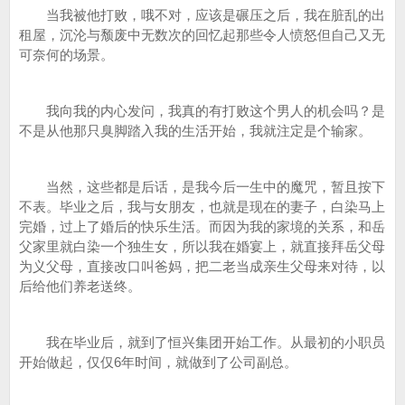
当我被他打败，哦不对，应该是碾压之后，我在脏乱的出
租屋，沉沦与颓废中无数次的回忆起那些令人愤怒但自己又无
可奈何的场景。
我向我的内心发问，我真的有打败这个男人的机会吗？是
不是从他那只臭脚踏入我的生活开始，我就注定是个输家。
当然，这些都是后话，是我今后一生中的魔咒，暂且按下
不表。毕业之后，我与女朋友，也就是现在的妻子，白染马上
完婚，过上了婚后的快乐生活。而因为我的家境的关系，和岳
父家里就白染一个独生女，所以我在婚宴上，就直接拜岳父母
为义父母，直接改口叫爸妈，把二老当成亲生父母来对待，以
后给他们养老送终。
我在毕业后，就到了恒兴集团开始工作。从最初的小职员
开始做起，仅仅6年时间，就做到了公司副总。