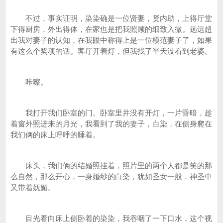
不过，事实证明，染染确是一位贤妻，贤内助，上得厅堂
下得厨房，外出得体，在家也是把我照顾的细致入微。远远超
出我对妻子的认知，在我眼中称得上是一位模范妻子了，如果
有这么个奖项的话。客厅开着灯，但我找了半天没看到老婆。
咔嚓。
我打开我们卧室的门。卧室里并没有开灯，一片昏暗，趁
着窗外照进来的月光，我看到了我的妻子，白染，在侧身爬在
我们俩的床上呼呼的睡着。
床头，我们俩的结婚照挂着，照片里的两个人都是笑的那
么自然，那么开心，一身婚纱的白染，犹如圣女一般，神圣中
又带着妩媚。
目光看向床上侧卧着的染染，我吞咽了一下口水，这个视