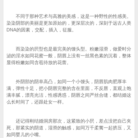
不同于那种艺术与高雅的美感，这是一种野性的性感美。
染染阴部的美丽是更加原始的，更深层次的，深刻于远古人类
DNA的因素，交配，插入，征服。
而染染的屄型也是最完美的馒头型。粉嫩湿滑，做爱时分
泌的淫水如同花蜜一般，阴唇上没有一丝黑色素的沉着，整体
显得粉嫩如同含苞待放的花蕾。
外阴部的阴阜高凸，如同一个小馒头，阴唇肌肉肥厚丰
满，弹性十足，把小阴唇完整的含在里面，不反唇，直观上饱
满丰腻，漂亮光洁，性感诱惑，阴唇之间严丝合缝，都结婚这
么长时间了，还跟处女一样。
还记得刚结婚洞房那次，这紧致的小屄，差点没把自己夹
死，那紧实的阴道，湿滑的触感，如同万千柔荑一起挤压，又
如同婴儿的小嘴。