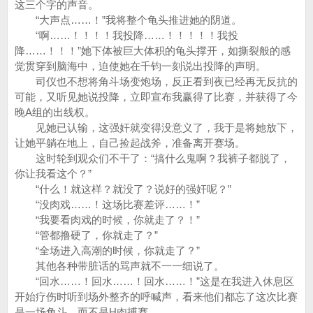
这三个字的声音。
“大声点……！”我将整个龟头推进她的阴道。
“啊……！！！！我投降……！！！！！我投
降……！！！”她下体被巨大体积的龟头撑开，如撕裂般的感
觉贯穿到脑海中，迫使她在千钧一刻说出投降的声明。
司仪也不想将角斗场变炮场，反正看到夜已经再无反抗的
可能，又听见她说投降，立即宣布我赢得了比赛，并获得了今
晚A组的出线权。
见她已认输，这强奸就变得没意义了，我于是将她放下，
让她平躺在地上，自己捡起战斧，准备离开赛场。
这时轮到观众们不干了：“搞什么鬼啊？我裤子都脱了，
你让我看这个？”
“什么！就这样？就没了？说好的强奸呢？”
“没肉戏……！这场比赛差评……！”
“我要看肉戏的时候，你就走了？！”
“管都撸硬了，你就走了？”
“全场进入高潮的时候，你就走了？”
其他各种带脏话的骂声就不一一细说了。
“回水……！回水……！回水……！”这是在我进入休息区
开始疗伤时听到场外整齐的呼喊声，看来他们都忘了这次比赛
是一场角斗，而不是H肉搏赛。