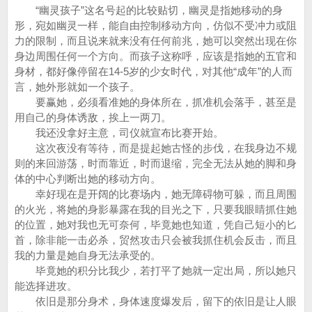
“幽灵孩子”这名号起的比较贴切，幽灵是指她移动的身
形，宛如幽灵一样，能自由控制移动方向，仿似不受冲力或阻
力的限制，而且说来就来没有任何前兆，她可以突然出现在你
身边周围任何一个方向。而孩子这称呼，应该是指她的五官和
身材，都好像停留在14-5岁的少女时代，对其他“成年”的人而
言，她外形就如一个孩子。
要赢她，必须看准她的身体所在，抓准机会落手，甚至是
用自己的身体诱敌，挨上一两刀。
我还没拿好主意，司仪就宣布比赛开始。
这次夜没有等待，而是提起她古怪的步伐，在我身边不规
则的来回游荡，时而靠近，时而退缩，完全无法从她的脚和身
体的中心判断出她的移动方向。
幸好现在是开阔的比赛场内，她无障碍物可躲，而且周围
的火光，将她的身影暴露在我的目光之下，只要我眼睛抓住她
的位置，她对我也无可奈何，毕竟她也知道，凭自己短小的匕
首，除非能一击必杀，贸然攻击只会被我抓住机会反击，而且
我的力量是她自身无法承受的。
毕竟她的积分比我少，若打平了她就一定出局，所以她只
能选择进攻。
依旧是那分身术，身体速度爆发后，留下的依旧是让人眼