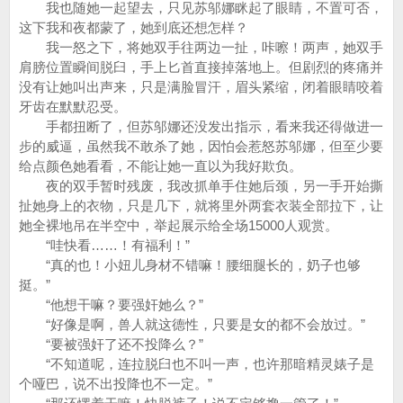
我也随她一起望去，只见苏邬娜眯起了眼睛，不置可否，
这下我和夜都蒙了，她到底还想怎样？
我一怒之下，将她双手往两边一扯，咔嚓！两声，她双手
肩膀位置瞬间脱臼，手上匕首直接掉落地上。但剧烈的疼痛并
没有让她叫出声来，只是满脸冒汗，眉头紧缩，闭着眼睛咬着
牙齿在默默忍受。
手都扭断了，但苏邬娜还没发出指示，看来我还得做进一
步的威逼，虽然我不敢杀了她，因怕会惹怒苏邬娜，但至少要
给点颜色她看看，不能让她一直以为我好欺负。
夜的双手暂时残废，我改抓单手住她后颈，另一手开始撕
扯她身上的衣物，只是几下，就将里外两套衣装全部拉下，让
她全裸地吊在半空中，举起展示给全场15000人观赏。
“哇快看……！有福利！”
“真的也！小妞儿身材不错嘛！腰细腿长的，奶子也够
挺。”
“他想干嘛？要强奸她么？”
“好像是啊，兽人就这德性，只要是女的都不会放过。”
“要被强奸了还不投降么？”
“不知道呢，连拉脱臼也不叫一声，也许那暗精灵婊子是
个哑巴，说不出投降也不一定。”