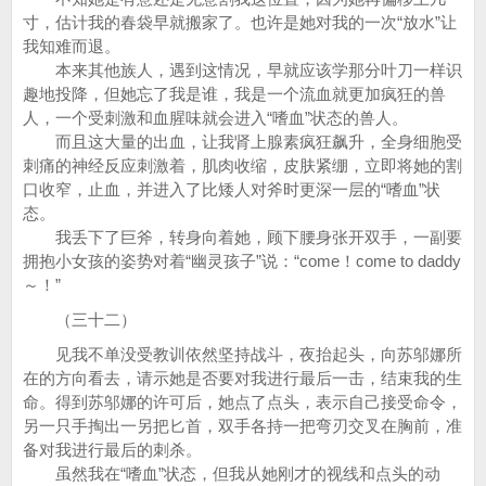
寸，估计我的春袋早就搬家了。也许是她对我的一次“放水”让
我知难而退。
本来其他族人，遇到这情况，早就应该学那分叶刀一样识
趣地投降，但她忘了我是谁，我是一个流血就更加疯狂的兽
人，一个受刺激和血腥味就会进入“嗜血”状态的兽人。
而且这大量的出血，让我肾上腺素疯狂飙升，全身细胞受
刺痛的神经反应刺激着，肌肉收缩，皮肤紧绷，立即将她的割
口收窄，止血，并进入了比矮人对斧时更深一层的“嗜血”状
态。
我丢下了巨斧，转身向着她，顾下腰身张开双手，一副要
拥抱小女孩的姿势对着“幽灵孩子”说：“come！come to daddy
～！”
（三十二）
见我不单没受教训依然坚持战斗，夜抬起头，向苏邬娜所
在的方向看去，请示她是否要对我进行最后一击，结束我的生
命。得到苏邬娜的许可后，她点了点头，表示自己接受命令，
另一只手掏出一另把匕首，双手各持一把弯刃交叉在胸前，准
备对我进行最后的刺杀。
虽然我在“嗜血”状态，但我从她刚才的视线和点头的动