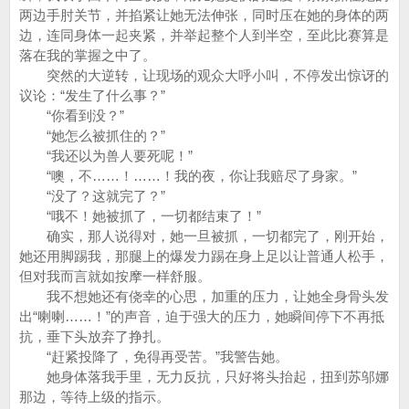
两边手肘关节，并掐紧让她无法伸张，同时压在她的身体的两
边，连同身体一起夹紧，并举起整个人到半空，至此比赛算是
落在我的掌握之中了。
突然的大逆转，让现场的观众大呼小叫，不停发出惊讶的
议论：“发生了什么事？”
“你看到没？”
“她怎么被抓住的？”
“我还以为兽人要死呢！”
“噢，不……！……！我的夜，你让我赔尽了身家。”
“没了？这就完了？”
“哦不！她被抓了，一切都结束了！”
确实，那人说得对，她一旦被抓，一切都完了，刚开始，
她还用脚踢我，那腿上的爆发力踢在身上足以让普通人松手，
但对我而言就如按摩一样舒服。
我不想她还有侥幸的心思，加重的压力，让她全身骨头发
出“喇喇……！”的声音，迫于强大的压力，她瞬间停下不再抵
抗，垂下头放弃了挣扎。
“赶紧投降了，免得再受苦。”我警告她。
她身体落我手里，无力反抗，只好将头抬起，扭到苏邬娜
那边，等待上级的指示。