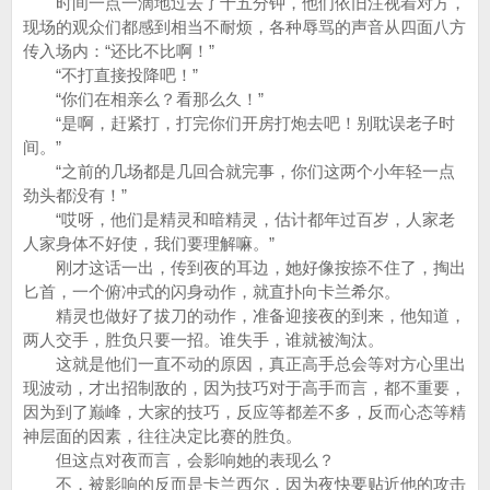
时间一点一滴地过去了十五分钟，他们依旧注视着对方，
现场的观众们都感到相当不耐烦，各种辱骂的声音从四面八方
传入场内：“还比不比啊！”
“不打直接投降吧！”
“你们在相亲么？看那么久！”
“是啊，赶紧打，打完你们开房打炮去吧！别耽误老子时
间。”
“之前的几场都是几回合就完事，你们这两个小年轻一点
劲头都没有！”
“哎呀，他们是精灵和暗精灵，估计都年过百岁，人家老
人家身体不好使，我们要理解嘛。”
刚才这话一出，传到夜的耳边，她好像按捺不住了，掏出
匕首，一个俯冲式的闪身动作，就直扑向卡兰希尔。
精灵也做好了拔刀的动作，准备迎接夜的到来，他知道，
两人交手，胜负只要一招。谁失手，谁就被淘汰。
这就是他们一直不动的原因，真正高手总会等对方心里出
现波动，才出招制敌的，因为技巧对于高手而言，都不重要，
因为到了巅峰，大家的技巧，反应等都差不多，反而心态等精
神层面的因素，往往决定比赛的胜负。
但这点对夜而言，会影响她的表现么？
不，被影响的反而是卡兰西尔，因为夜快要贴近他的攻击