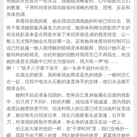
周围的火把冒出一丝火花，我都能清晰看到，心中能数出它们
的数量。子弹时间里的我却能保持清晰的视觉、思维、反应和
身体协调。
再看回前面的夜，她在我说话调戏她的时候已经出击，我
终于看清她那极具爆发力的步伐，她身体和脚法搭配所产生的
前后残影原来是在两套衣装下来回穿插造成的视觉错觉，让一
般人无法预判她会出现在哪一边。还有她身体摆动和控制可以
说已经超越一般人能理解的暗精灵体能极限，我估计她不是一
般纯种的暗精灵。但此时她的招数对我而言已不再陌生，何况
她的速度在我眼中已经沦为慢动作。我大吼一声“哈……
啊！！”双手八字垂下张开，如一头奔牛就扑向前方。
在观众的眼里，我和夜就如两道蓝色的残影，一瞬间交汇
在一起，但其中电光火石般的速度身手的交锋，他们永远都不
能体会到。
她刚开始还准备玩阴的，想将自己真身躲藏在后面的残影
中，但只用了不到0．1秒的判断，就知道不能减速，因为我的
速度比她更快更可怕。但这时两人的位置已经无法临时改变战
术，她后悔先出招攻过来，现在只能硬着头皮加速，分开双
刀，对准我的两肋作势插来，将全身的速度压在这一把上。
但正如大家所想的一样，在“子弹时间”里，我们交锋的一
瞬，我双手由下网上收拢，用比她更快的速度，紧紧抓住她的