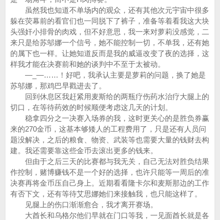
虽然我也知道不单场内的观众，还有其他次元宇宙中很多
躲在荧幕前的看官们也一同脱下了裤子，准备等着看我这大块
头强奸小排骨的肉戏，但不好意思，我一来对萝莉没感觉，二
来只是给苏邬娜一个信号，她不能控制一切，不单我，还有她
的属下也一样。让她知道反而是我的威逼改变了夜的选择，这
样我才能在决赛前和她的谈判中不至于太被动。
—_—……！好吧，我承认主要是萝莉的问题，换了她是
苏邬娜，那鸡巴早戳进去了。
回到休息区我赶紧用麦斯给的两瓶疗伤药水治疗大腿上的
切口，在等待药效的时候顺便考虑这几天的计划。
稳拿四分之一决赛入场券的我，这时更关心的是胜负券赢
来的270金币，这基本够矮人的工程费用了，只是还有人员问
题没解决，之后的粮食、物资、武装等也需要大量的钱财去构
建。我还需要靠这些金币去滚出更多的钱来。
但由于之后三天的比赛都与我无关，自己无法对胜负结果
作控制，赌博赚钱不是一个好的选择，也许只能等一周后的准
决赛再将金币压自己身上。近期看看隆卡尔和麦斯那边的工作
有否下文，还有等待艾思娜她们来接触我，也只能这样了。
见腿上的伤口渐渐愈合，我才离开赛场。
大酋长和乌格尔他们早就在门口等我，一见面酋长就是各