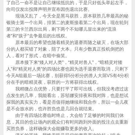
了自己一命不是让自己继续抵抗的，于是只好低头举起左手，
向司仪发出投降声明并宣布因伤退出比赛。
现场又乱了，今天全是黑马获胜，原本获胜几率最高的秘
银骑士第一个出局，排第二的麦斯接着第二个出局，现在轮到
第三的卡兰西尔出局，剩下两个不知哪儿冒出来的“流浪
者”和“孩子”去争最后的出线权。
原本最后的希望也随着精灵的退赛而随之破灭，在场大部
分的人都买错了对象，陪了大本。只有少数真正投机倒把的
人，看对了形式，在暗中偷笑。
原本接下来“矮人对人类”，“精灵对兽人”，“暗精灵对矮
人”和“精灵对人类”的四场比赛也因为选手退赛而取消，只剩下
今天A组最后一场比赛，别获得5分积分的兽人大屌VS有4分积
分在手的暗精灵夜，获胜的一方将获得出线权。
我稍微占点优势，只要打平了即可出线，但我没考虑过这
点发生的几率，我能看出，苏邬娜安排夜和我对阵，也是想试
探我的真实实力，看是否值得她继续和我合作，所以一会儿夜
是不会放水的，也许胜负也是几回合就结束。
由于有四场比赛临时终止，大会给了足够的时间我们休
息，其目的也让场内的观众们有时间跑到外面的投注点去重新
买胜负券，这样确保大会能赚取更多的收入。