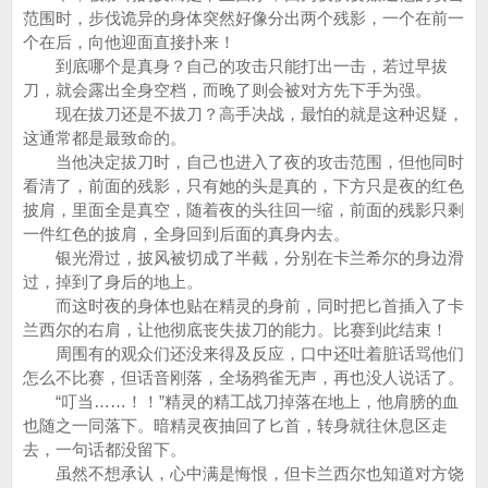
范围时，步伐诡异的身体突然好像分出两个残影，一个在前一
个在后，向他迎面直接扑来！
到底哪个是真身？自己的攻击只能打出一击，若过早拔
刀，就会露出全身空档，而晚了则会被对方先下手为强。
现在拔刀还是不拔刀？高手决战，最怕的就是这种迟疑，
这通常都是最致命的。
当他决定拔刀时，自己也进入了夜的攻击范围，但他同时
看清了，前面的残影，只有她的头是真的，下方只是夜的红色
披肩，里面全是真空，随着夜的头往回一缩，前面的残影只剩
一件红色的披肩，全身回到后面的真身内去。
银光滑过，披风被切成了半截，分别在卡兰希尔的身边滑
过，掉到了身后的地上。
而这时夜的身体也贴在精灵的身前，同时把匕首插入了卡
兰西尔的右肩，让他彻底丧失拔刀的能力。比赛到此结束！
周围有的观众们还没来得及反应，口中还吐着脏话骂他们
怎么不比赛，但话音刚落，全场鸦雀无声，再也没人说话了。
“叮当……！！”精灵的精工战刀掉落在地上，他肩膀的血
也随之一同落下。暗精灵夜抽回了匕首，转身就往休息区走
去，一句话都没留下。
虽然不想承认，心中满是悔恨，但卡兰西尔也知道对方饶