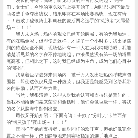
漫长的等待，我终于听见司仪的声音再次响起：“先生
们，女士们，今晚的重头戏马上要开始了，A组里只剩下最后
两名选手争夺出线权，结果即将在本场比赛揭晓，现在有请
～！击败了秘银骑士和疯狂的麦斯两名选手的“流浪者”大屌登
场～！！！”
我人未入场，场内的观众已经开始叫喊，有的为我加油，
有的在喝倒彩，但即使是这样，才隔了一个小时多，我出场遇
到的待遇完全不同。现场估计有一半人在为我呐喊助威，我能
清楚听见我的名字在不停地响起，声浪虽然没有第一场的塔里
克高涨，但相比之下，这时我已经成为主角，成为他们心目中
的“英雄”。
我拿着巨型战斧来到场内，被千万人发出狂热的呼喊声包
围着，即使这仅仅只是一种虚荣，但我还是能感受到它给我带
来的鼓励，从而产生力量。
当然，我很清楚，这些人对我的认可和支持只是暂时的，
当我不能给他们赢来荣誉和金钱时，他们会像垃圾一样，将我
的名字从脑海中翻倒出去。
司仪又开始介绍：“下面有请！击败了“分叶刀”卡兰西尔
的“幽灵孩子”夜出场～！！！”
夜同样有她的支持者，面对同样的欢呼声，但她好像完全
置之不理一样，依旧静静地来到赛场指定的选手地点上。