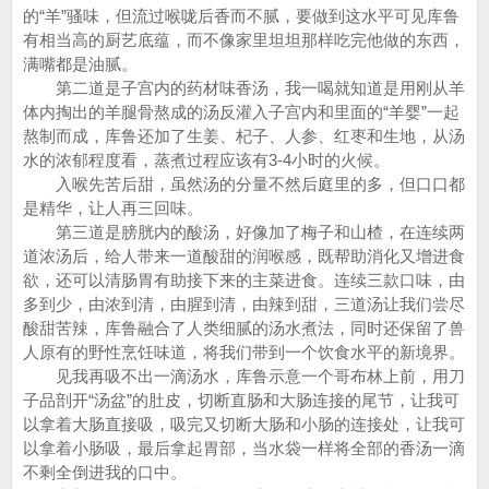
的“羊”骚味，但流过喉咙后香而不腻，要做到这水平可见库鲁
有相当高的厨艺底蕴，而不像家里坦坦那样吃完他做的东西，
满嘴都是油腻。
第二道是子宫内的药材味香汤，我一喝就知道是用刚从羊
体内掏出的羊腿骨熬成的汤反灌入子宫内和里面的“羊婴”一起
熬制而成，库鲁还加了生姜、杞子、人参、红枣和生地，从汤
水的浓郁程度看，蒸煮过程应该有3-4小时的火候。
入喉先苦后甜，虽然汤的分量不然后庭里的多，但口口都
是精华，让人再三回味。
第三道是膀胱内的酸汤，好像加了梅子和山楂，在连续两
道浓汤后，给人带来一道酸甜的润喉感，既帮助消化又增进食
欲，还可以清肠胃有助接下来的主菜进食。连续三款口味，由
多到少，由浓到清，由腥到清，由辣到甜，三道汤让我们尝尽
酸甜苦辣，库鲁融合了人类细腻的汤水煮法，同时还保留了兽
人原有的野性烹饪味道，将我们带到一个饮食水平的新境界。
见我再吸不出一滴汤水，库鲁示意一个哥布林上前，用刀
子品剖开“汤盆”的肚皮，切断直肠和大肠连接的尾节，让我可
以拿着大肠直接吸，吸完又切断大肠和小肠的连接处，让我可
以拿着小肠吸，最后拿起胃部，当水袋一样将全部的香汤一滴
不剩全倒进我的口中。