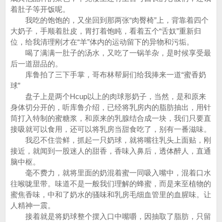
着肚子等开饭呢。
我吃的饱饱的，又坐回到那两张“肉臀椅”上，背靠着四个
大奶子，手顺着肚皮，胃打着饱盹，看着五个“舌奴”重新归
位，给我清理刚才在“羊”体内的运动留下的异物和污垢。
喝了满满一肚子的汤水，又吃了一锅羊杂，是时候享受最
后一道甜品的。
库鲁拍了三下手掌，哥布林帮厨们给我捧来一道“蜜香奶
球”
盘子上是两个Hcup以上的肉球形奶子，当然，是和原来
身体切分开的，听库鲁介绍，已经将乳房内的脂肪抽出，用针
筒打入特制的蜜糖浆，和原来的乳腺结合成一块，我们只要直
接吸就可以食用，还可以将乳房当甜食吃了，别有一番滋味。
我忍不住尝鲜，抓起一只奶球，就将嘴往乳头上面贴，刚
接近，就闻到一股迷人的甜香，香味入鼻后，透体醉人，直通
脑中枢。
毫不费力，就将里面的奶混着蜜一同吸入嘴中，混着口水
往喉咙里带。味道不是一般我们理解的蜂蜜，而是来至植物的
蜜焦香味，中和了奶水的骚味和乳房毛细血管里的血腥味。让
人精神一震。
接着就是将奶球整个摆入口中嘴嚼，因抽取了脂肪，只留