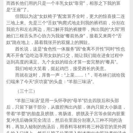
而酋长他们用的只是一个丰乳女奴“靠背”，相形之下我的算
是“王座”了。
但我以为这“女奴椅子”配套算齐全时，更大的惊喜接二连
三地上来。先是三个“舌奴”狗爬式地走到我的裤裆前，分别在
我前方和左右两边，用口解开我的裤腰带，掏出我的“大屌”用
她们三根舌头齐心协力为我做“餐前热身”，接着又来两个“舌
奴”跪在地上，舔着我张开的双腿上的脚趾。
酋长说，这是“食色性一体服务”因“食离不开性”同时“性也
离不开食”边吃边享用女奴的口交，能让我们能在进食过程中
达到高度的满足。九个女奴的组合才算一套完整的“餐具”。
我们哈哈大笑着，挺起鸡巴，接受酋长的美意。
而就在这时，库鲁一声：“上菜……！”，哥布林们就给我
们端来了今天“庆功宴”的头盘：“羊胎三味汤”。
（三十三）
“羊胎三味汤”是用一头怀孕的“母羊”切去四肢后和头部
后，只留下躯干部分，从腹腔掏出内脏，体内只留大小肠道，
带着“羊婴”的胎盘及膀胱，将肠道、膀胱及子宫等余留内脏重
复冲洗后确保完全清洁，然后在里面分别塞入三种不同的汤
料，再加入秘制的热汤后，用香料等材料将三种器官的里外两