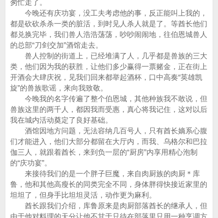
匆忙走了。
今晚还有庆功宴，没工夫考虑他的事，反正能叫上我的，
都是砍砍杀杀一类的脏活，到时见人杀人就是了。等酋长他们
都兑换完毕，我们兽人浩浩荡荡，吵吵闹闹地，往伯恩城兽人
的总部“刀剑交加”酒馆走去。
兽人控制的街道上，已经堆满了人，几乎都是兽族的三大
类，他们因为我的获胜，让他们多少赢得一票赌金，正在街上
开酒会大肆庆祝，见我们回来都举起酒杯，口中高奏“英雄凯
旋”的兽族歌谣，来向我致敬。
今晚我的名字传遍了整个伯恩城，其他种族我不敢说，但
兽族这里的两千人，都因我而受惠，真心将我记住，这对以后
我在城内活动奠定了良好基础。
酒馆因地方问题，无法容纳几百号人，只有酋长嫡系心腹
们才能进入，他们大部分都留在大厅内，而我、乌格尔和巴拉
伽三人，就跟着酋长，来到负一层的“厨房”内享用精心泡制
的“庆功宴”。
来接待我们的是一个胖子巨魔，来自肉厨族的肉厨＊库
鲁，他和其他高瘦长的同类完全不同，身体胖得快接近家里的
坦坦了，但身手比坦坦灵活，动作更为麻利。
酋长跟我们介绍，库鲁原来是肉厨部落酋长的继承人，但
由于他对料理的天分让他不甘于只待在部落里只用一种烹调方