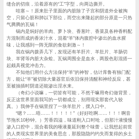
缝合的切痕，沿着原有的“工”字型，向两边撕开。
哇塞～！原来肚子里面的内脏除了子宫和阴道外全被掏
空，只留心脏和肺以下部位，而空出来隆起的部分原是一只热
气腾腾的瓦锅！
锅内是焖好的羊肉、萝卜块、香葱叶、香菜及各种香料配
方混制而成的香浓汁水，混着“羊”体内腹腔中渗出的血水腥
味，让我感到一阵无限的食欲刺激～！
我在锅内拨弄几下，发现还有羊肝片、羊肚片、羊肠切
块、羊肾等内脏大杂烩。瓦锅周围全是血水，两股色彩混搭一
起颇具视觉冲击力。
不知他们用什么方法保持“羊”的神智，估计库鲁有独门配
方，能让“羊”被切除大量器官后依旧保持清醒和神经反应，甚
至被抽插时阴道还能渗出淫水来。
（奇幻小说嘛，一切皆有可能，不然干嘛用奇幻做背景，
反正这世界里面我写的一切都成立，别用现实那套代入较
真。）我伸手在锅里捏了一块羊肚片，摆入口中。
“嗯？……唔……！！！！！”（好好吃啊……！！！啊音
节拖长10秒钟。）芳香四溢，味道刚入口时呛，但那汁液慢慢
渗入口腔中，混合着我的唾液蔓延到整个味蕾，让我想起前世
的人类现实世界里的美食思念，那股隐隐约约失而复得的乡土