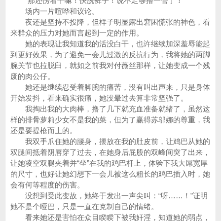
“那还愣着干嘛！快脱裤子！说不定够撸一管了！”
场内一片喧哗和议论。
夜还是坚持不投降，但样子明显露出窘困慌张的神色，看
来群众的压力对她而言起到一定的作用。
她的表现让我知道我的活没白干，也许继续加深羞辱能起
到更好效果，为了避免一会儿过激的反抗行为，我将她的两脚
腕关节也拉脱臼，就如之前我对付薇丝那样，让她变成一个残
废的肉公仔。
她还是继续忍受着脚腕的痛苦，没有叫出声来，只是身体
开始发抖，看来确实很痛，她没晕过去算非常坚强了。
我掏出我的大肉棒，撸了几下就充血准备就绪了，虽然这
样的排骨萝莉少女不是我的菜，但为了赢得苏邬娜的尊重，我
还是要提枪而上的。
我双手爪住她的腰身，摆放在我的肚皮前，让鸡巴从她的
双腿间抵着阴唇穿了过去，在她身后屁股的双峰间突了出来，
让她凌空双腿夹着并“坐”在我的鸡巴杆上，体验下我大屌宽厚
的尺寸，也好让她幻想下一会儿被这么粗长的鸡巴插入时，她
会有何等程度的伤害。
没想到受此变故，她终于发出一声尖叫：“呀……！”证明
她不是个哑巴，只是一直在克制自己的情绪。
看来她还是害怕在众目睽睽下被我奸淫，知道她的弱点，