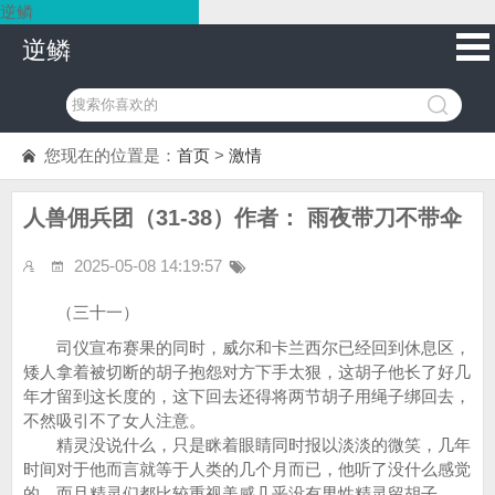
逆鳞
逆鳞
您现在的位置是：
首页
>
激情
人兽佣兵团（31-38）作者： 雨夜带刀不带伞
2025-05-08 14:19:57
（三十一）
司仪宣布赛果的同时，威尔和卡兰西尔已经回到休息区，
矮人拿着被切断的胡子抱怨对方下手太狠，这胡子他长了好几
年才留到这长度的，这下回去还得将两节胡子用绳子绑回去，
不然吸引不了女人注意。
精灵没说什么，只是眯着眼睛同时报以淡淡的微笑，几年
时间对于他而言就等于人类的几个月而已，他听了没什么感觉
的，而且精灵们都比较重视美感几乎没有男性精灵留胡子。