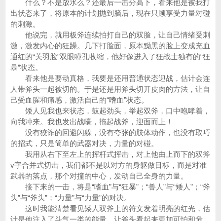
什么？不是放水么？还最后一击分高下，看来他是被我打
出状态来了，将原本的计划抛到脑后，现在只顾享受力量对碰
的刺激。
他说完，就用板斧连续拍打自己的双脸，让自己情绪受刺
激，激发内心的狂躁。几下打脸面，原本黝黑的脸上变成充血
通红的“关羽脸”双眼瞳孔收缩，他好像进入了狂战士独有的“狂
暴”状态。
看来他是要动真格，我要是还用普通状态迎战，估计会连
人带斧头一起被切的。于是还是用斧头切开皮肉的方法，让自
己受血腥和痛感，激活自己的“嗜血”状态。
矮人见我也来状态，鼓起劲头，举起双斧，口中咆哮着，
向我冲来。我也发出战嚎，拖起战斧，迎面而上！
没有狡诈的回避闪躲，没有夸张的肢体动作，也没有取巧
的招式，只是简单的武器对决，力量的对碰。
我用从右下至左上的挥杆式挥击，对上他由上而下的双斧
v字合并式切击，我们都不是以对方的身躯做目标，而是对准
武器的落点，那个对撞的中心，发动自己全身的力量。
接下来的一击，将是“嗜血”与“狂暴”；“兽人”与“矮人”；“斧
头”与“斧头”；“力量”与“力量”的对决。
这时我能清楚看见矮人双斧上的符文发着明亮的红光，估
计是他注入了斗气一类的能量，让斧头看起来更加可怕和危