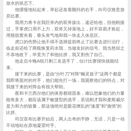
放水的状态下。
他缓慢地站起来，举起还发着颤抖的右手，向司仪致意放
弃比赛。
我用力将卡在我巨斧内的双斧拔出，递还给他，但他刚接
过，手掌虎口用不上力，双斧又掉落地上，好不容易才捡起，
用胳肢窝夹着，垂头丧气地和我一块走入休息区。
虎口的伤势让他不得不选择提前终止了比赛去进行治疗，
临走前还给了两瓶恢复药水我，当做友好的信号。我当然却之
不恭地收下，毕竟为了和他比拼，我又割伤了自己。
他走后今晚A组只剩三名选手了，估计比赛很快就能结
束。
接下来的比赛，是由“分叶刀”对阵“幽灵孩子”这两个都是
我即将面对的对手，他们能先打一场，我观察他们的特点，对
我接下来的对阵会有很大帮助。
夜和卡兰西尔他们的体形都很苗条，难以想象他们的力量
能有多大，都应该属于敏捷型的选手，若说刚才我和麦斯威尔
是力和力的较量，那这场绝对是眼花缭乱的“速度”和“激情”的
比拼。
司仪宣布比赛开始后，两人出奇的平静，无话，只是一动
不动地站在原地凝望对手。