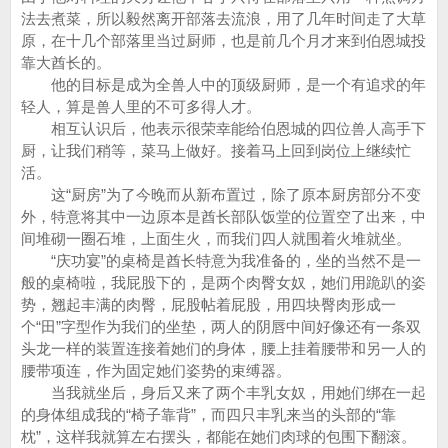
法去煮菜，所以毅然离开部落去流浪，用了几年时间走了大草
原，在十几个部落里当过厨师，也是前几个月才来到伯恩城投
靠大酋长的。
他的目标是成为全兽人中的顶级厨师，是一个有追求的年
轻人，算是兽人里的不可多得人才。
相互认识后，他表示很荣幸能给伯恩城的四位兽人高手下
厨，让我们稍等，菜马上做好。接着马上回到岗位上继续忙
活。
这“厨房”为了今晚而从新布置过，除了原本厨房部分不变
外，特意将其中一边原本是酋长部队饭堂的位置空了出来，中
间堆砌一圈石堆，上面生火，而我们四人就围着火堆就坐。
“庆功宴”的桌椅是酋长特意为我准备的，坐的当然不是一
般的桌椅啦，我屁股下的，是两个肉臀女奴，她们用跪趴的姿
势，翘起丰满的肉臀，屁股帖着屁股，用四块臀肉形成一
个“田”字型作为我们的坐垫，两人的阴唇中间好像还有一条双
头龙一样的装置连接着她们的身体，腰上挂着腰带和另一人的
腰带项连，作为固定她们姿势的束缚器。
当我就坐后，身后又来了两个丰乳女奴，用她们绑在一起
的身体组成我的“椅子靠背”，而四只丰乳来当的头部的“靠
枕”，这样我就算左右摆头，都能在她们肉球的包围下翻滚。