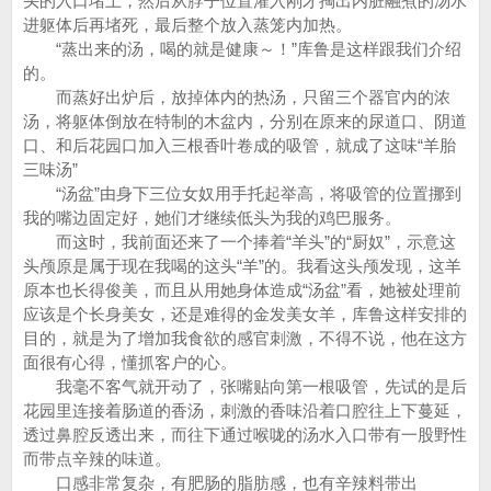
头的入口堵上，然后从脖子位置灌入刚才掏出内脏融煮的汤水
进躯体后再堵死，最后整个放入蒸笼内加热。
“蒸出来的汤，喝的就是健康～！”库鲁是这样跟我们介绍
的。
而蒸好出炉后，放掉体内的热汤，只留三个器官内的浓
汤，将躯体倒放在特制的木盆内，分别在原来的尿道口、阴道
口、和后花园口加入三根香叶卷成的吸管，就成了这味“羊胎
三味汤”
“汤盆”由身下三位女奴用手托起举高，将吸管的位置挪到
我的嘴边固定好，她们才继续低头为我的鸡巴服务。
而这时，我前面还来了一个捧着“羊头”的“厨奴”，示意这
头颅原是属于现在我喝的这头“羊”的。我看这头颅发现，这羊
原本也长得俊美，而且从用她身体造成“汤盆”看，她被处理前
应该是个长身美女，还是难得的金发美女羊，库鲁这样安排的
目的，就是为了增加我食欲的感官刺激，不得不说，他在这方
面很有心得，懂抓客户的心。
我毫不客气就开动了，张嘴贴向第一根吸管，先试的是后
花园里连接着肠道的香汤，刺激的香味沿着口腔往上下蔓延，
透过鼻腔反透出来，而往下通过喉咙的汤水入口带有一股野性
而带点辛辣的味道。
口感非常复杂，有肥肠的脂肪感，也有辛辣料带出