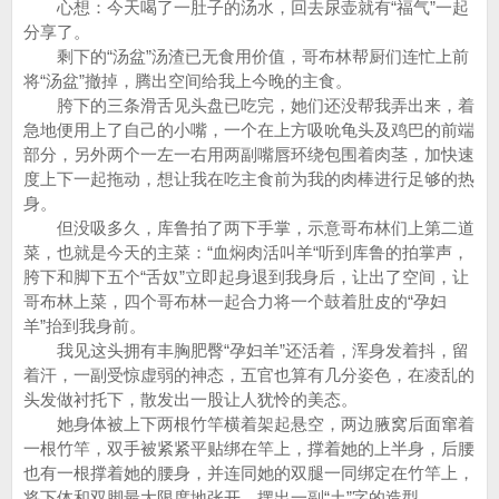
心想：今天喝了一肚子的汤水，回去尿壶就有“福气”一起
分享了。
剩下的“汤盆”汤渣已无食用价值，哥布林帮厨们连忙上前
将“汤盆”撤掉，腾出空间给我上今晚的主食。
胯下的三条滑舌见头盘已吃完，她们还没帮我弄出来，着
急地便用上了自己的小嘴，一个在上方吸吮龟头及鸡巴的前端
部分，另外两个一左一右用两副嘴唇环绕包围着肉茎，加快速
度上下一起拖动，想让我在吃主食前为我的肉棒进行足够的热
身。
但没吸多久，库鲁拍了两下手掌，示意哥布林们上第二道
菜，也就是今天的主菜：“血焖肉活叫羊“听到库鲁的拍掌声，
胯下和脚下五个“舌奴”立即起身退到我身后，让出了空间，让
哥布林上菜，四个哥布林一起合力将一个鼓着肚皮的“孕妇
羊”抬到我身前。
我见这头拥有丰胸肥臀“孕妇羊”还活着，浑身发着抖，留
着汗，一副受惊虚弱的神态，五官也算有几分姿色，在凌乱的
头发做衬托下，散发出一股让人犹怜的美态。
她身体被上下两根竹竿横着架起悬空，两边腋窝后面窜着
一根竹竿，双手被紧紧平贴绑在竿上，撑着她的上半身，后腰
也有一根撑着她的腰身，并连同她的双腿一同绑定在竹竿上，
将下体和双脚最大限度地张开，摆出一副“土”字的造型。