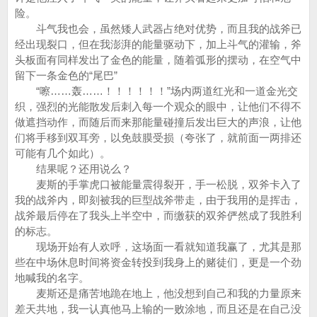
险。
斗气我也会，虽然矮人武器占绝对优势，而且我的战斧已
经出现裂口，但在我澎湃的能量驱动下，加上斗气的灌输，斧
头板面有同样发出了金色的能量，随着弧形的摆动，在空气中
留下一条金色的“尾巴”
“嚓……轰……！！！！！！”场内两道红光和一道金光交
织，强烈的光能散发后刺入每一个观众的眼中，让他们不得不
做遮挡动作，而随后而来那能量碰撞后发出巨大的声浪，让他
们将手移到双耳旁，以免鼓膜受损（夸张了，就前面一两排还
可能有几个如此）。
结果呢？还用说么？
麦斯的手掌虎口被能量震得裂开，手一松脱，双斧卡入了
我的战斧内，即刻被我的巨型战斧带走，由于我用的是挥击，
战斧最后停在了我头上半空中，而缴获的双斧俨然成了我胜利
的标志。
现场开始有人欢呼，这场面一看就知道我赢了，尤其是那
些在中场休息时间将资金转投到我身上的赌徒们，更是一个劲
地喊我的名字。
麦斯还是痛苦地跪在地上，他没想到自己和我的力量原来
差天共地，我一认真他马上输的一败涂地，而且还是在自己没