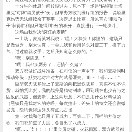
十分钟的休息时间转眼过去，原本下一场是“秘银骑士塔
里克”对阵“幽灵孩子”夜，但举办方收到医疗组的报告，说塔里
克伤势无法继续余下赛事，决定退出比赛，所以宣布“幽灵孩
子”获得胜利但只能得到1分的积分，直接进行下一轮决斗。
这场由我对决“疯狂的麦斯”
一上场，麦斯就对我说：“嘿！大块头！你懂的，这场只
是做做秀，别太认真，一会儿我和你用斧头对轰三下，拼下力
气，过过瘾就收手，之后我知道怎么做的。”
“嗯！别搞鬼。”
“嘿！我都负两分了，还搞什么鬼？”
双方都做好战斗准备，在司仪的一声令下，我和麦斯同时
挥动斧头，默契地对准对方的武器砸去。“咔～！锵……！”
巨型双刃战斧碰上了麦斯的两把黑铁战斧，真实不怕不识
货，就怕货比货，我的战斧是精钢制成，用到现在也少有与之
匹敌的武器，但麦斯手上这两玩意，不知是用什么材料做的
（黑铁只是我对它的称呼）每次撞击，斧头上的符文还会微微
发亮，隐约觉得这斧头有点儿古怪。
第一次我和他只用了五成力，而第二下，同样的方位对
砍，我们都加重了力度，各自出了八成力。
“哐……吱！！！！”重金属对碰，火花四溅，双方武器都