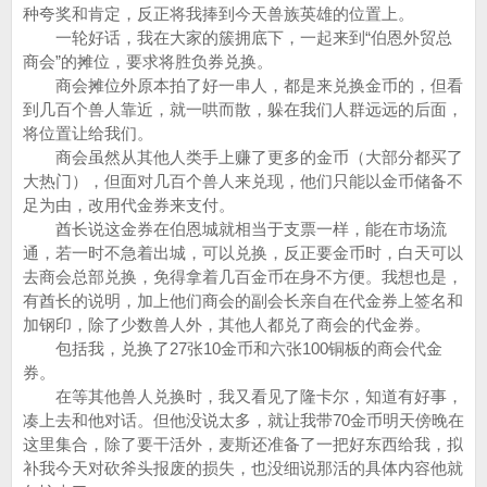
种夸奖和肯定，反正将我捧到今天兽族英雄的位置上。
一轮好话，我在大家的簇拥底下，一起来到“伯恩外贸总
商会”的摊位，要求将胜负券兑换。
商会摊位外原本拍了好一串人，都是来兑换金币的，但看
到几百个兽人靠近，就一哄而散，躲在我们人群远远的后面，
将位置让给我们。
商会虽然从其他人类手上赚了更多的金币（大部分都买了
大热门），但面对几百个兽人来兑现，他们只能以金币储备不
足为由，改用代金券来支付。
酋长说这金券在伯恩城就相当于支票一样，能在市场流
通，若一时不急着出城，可以兑换，反正要金币时，白天可以
去商会总部兑换，免得拿着几百金币在身不方便。我想也是，
有酋长的说明，加上他们商会的副会长亲自在代金券上签名和
加钢印，除了少数兽人外，其他人都兑了商会的代金券。
包括我，兑换了27张10金币和六张100铜板的商会代金
券。
在等其他兽人兑换时，我又看见了隆卡尔，知道有好事，
凑上去和他对话。但他没说太多，就让我带70金币明天傍晚在
这里集合，除了要干活外，麦斯还准备了一把好东西给我，拟
补我今天对砍斧头报废的损失，也没细说那活的具体内容他就