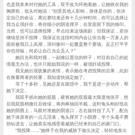
也是我拿来对付她的工具，双手改为环抱着她，让她铁在我的
胸膛前，低头对她说：“别受其他人影响，身体是你的，你决
定自己的命运，离比赛结束还有十几分钟时间，你可以选择让
我当众强奸你，将你细小的阴道撑开，在里面留下我的烙印。
当然，也可以选择投降，早点结束这场闹剧，但我保证，若你
继续坚持不投降，我保证在这段时间内会让你当着一万多人的
面前被我日上高潮，浪叫惨叫一起覆盖整个赛场。反正打平手
你也得输，何必让自己当众丢人？”
她目光和我对视，一副难以置信的样子，对目前自己的处
境毫无办法，也许只能如我说的一样，被强奸或投降。
我见她出现犹豫的表情，表示她在考虑投降的后果，此刻
在衡量两者的轻重，我知道快搞定她了。
等了十多秒，见她还是在困惑中，我于是进一步动作，帮
她下决定。
我双手抓向她的屁股，硬将她的双股最大限度地张开，然
后我屁股稍微往后收缩，将肉棒抽回半截，这时龟头刚好抵在
她的阴唇上，马眼对准她的阴道口，左右旋转扭了几下，配合
她下体原有的一点儿淫液，龟头撑开了小阴唇，半个头毫不费
劲钻进去，让她真实地感受着威胁已经来到自己的家门口。
“我投降……”她终于在我的威胁下做出决定，轻轻地发出