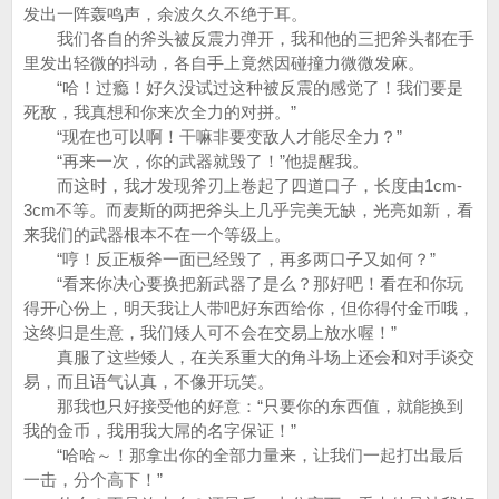
发出一阵轰鸣声，余波久久不绝于耳。
我们各自的斧头被反震力弹开，我和他的三把斧头都在手
里发出轻微的抖动，各自手上竟然因碰撞力微微发麻。
“哈！过瘾！好久没试过这种被反震的感觉了！我们要是
死敌，我真想和你来次全力的对拼。”
“现在也可以啊！干嘛非要变敌人才能尽全力？”
“再来一次，你的武器就毁了！”他提醒我。
而这时，我才发现斧刃上卷起了四道口子，长度由1cm-
3cm不等。而麦斯的两把斧头上几乎完美无缺，光亮如新，看
来我们的武器根本不在一个等级上。
“哼！反正板斧一面已经毁了，再多两口子又如何？”
“看来你决心要换把新武器了是么？那好吧！看在和你玩
得开心份上，明天我让人带吧好东西给你，但你得付金币哦，
这终归是生意，我们矮人可不会在交易上放水喔！”
真服了这些矮人，在关系重大的角斗场上还会和对手谈交
易，而且语气认真，不像开玩笑。
那我也只好接受他的好意：“只要你的东西值，就能换到
我的金币，我用我大屌的名字保证！”
“哈哈～！那拿出你的全部力量来，让我们一起打出最后
一击，分个高下！”