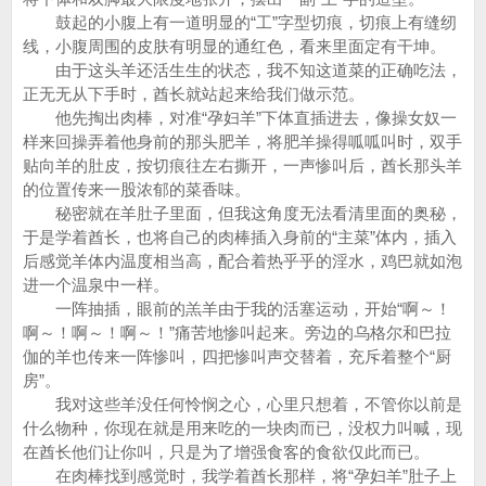
鼓起的小腹上有一道明显的“工”字型切痕，切痕上有缝纫
线，小腹周围的皮肤有明显的通红色，看来里面定有干坤。
由于这头羊还活生生的状态，我不知这道菜的正确吃法，
正无无从下手时，酋长就站起来给我们做示范。
他先掏出肉棒，对准“孕妇羊”下体直插进去，像操女奴一
样来回操弄着他身前的那头肥羊，将肥羊操得呱呱叫时，双手
贴向羊的肚皮，按切痕往左右撕开，一声惨叫后，酋长那头羊
的位置传来一股浓郁的菜香味。
秘密就在羊肚子里面，但我这角度无法看清里面的奥秘，
于是学着酋长，也将自己的肉棒插入身前的“主菜”体内，插入
后感觉羊体内温度相当高，配合着热乎乎的淫水，鸡巴就如泡
进一个温泉中一样。
一阵抽插，眼前的羔羊由于我的活塞运动，开始“啊～！
啊～！啊～！啊～！”痛苦地惨叫起来。旁边的乌格尔和巴拉
伽的羊也传来一阵惨叫，四把惨叫声交替着，充斥着整个“厨
房”。
我对这些羊没任何怜悯之心，心里只想着，不管你以前是
什么物种，你现在就是用来吃的一块肉而已，没权力叫喊，现
在酋长他们让你叫，只是为了增强食客的食欲仅此而已。
在肉棒找到感觉时，我学着酋长那样，将“孕妇羊”肚子上