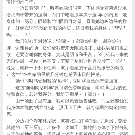
情怀油然而生。
一边日着“美羊”，听着她的浪叫声，下体感受着阴道淫水
给我肉棒带来的滋润，而口中吃着原本属于这“羊”的内脏，她
身体的一部分，眼睛和“羊”眼四目对望，看着她边叫边哭的样
子，好像在说“你吃的是我的内脏，还日着我的身体，呜呜呜
呜……！！”
我只能心里对她说：“谢谢～！谢谢你的肚、谢谢你的
脾、谢谢你的肠，它们给我带来无限的滋味，让我满足口腹之
欲！还要谢谢你的身体，尤其是阴道和子宫，它们给我带来的
无限快感。祝你一路平安，下辈子别到这世界投胎了。”心里
说完，肉棒一下刹不住车，就顶着她的子宫射出滚烫的精液，
让这“羊”在生命的最后几分钟也感受末日的快感。
她也同时感受到我的“热情”，立即将自己的音量加倍。
这道“血焖肉活叫羊”真可谓色香味俱全，同时满足我的色
欲和食欲，若让我评分，我给五颗星～！满分～！
由于她肚子里有血，我可以粘着当酱油吃，而且还能触发
我身体本能的“嗜血”状态，没几下工夫，就将锅里的肉全部吃
完。
旁边四个哥布林见状，就将吃完的“羊”抬回了厨房，交给
其他的二厨三厨们，准备作二次加工，将她的身体余下部分制
成其他品种的菜色，毕竟楼上还有上百号酋长的心腹们，还饿