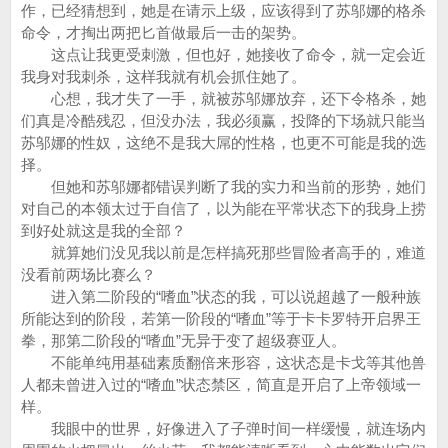
作，已经猜想到，她是在请示上级，应该得到了苏邬娜的格杀
命令，才掏出两把匕首做最后一击的架势。
这点让我更受刺激，但也好，她接收了命令，就一定会近
我身对我刺杀，这样我就有机会抓住她了。
心想，我才失了一手，就被苏邬娜放弃，还下令格杀，她
们真是冷酷残忍，但没办法，我必须赢，投降的下场就只能当
苏邬娜的性奴，这绝不是我大屌的性格，也更不可能是我的选
择。
但她和苏邬娜都错误判断了我的实力和当前的形势，她们
对自己的本领太过于自信了，以为能在平常状态下的我身上捞
到好处就这是我的全部？
就算她们没见我以前是怎样搞死那些冒险者高手的，难道
没看前两场比赛么？
进入第二阶段的“嗜血”状态的我，可以说超越了一般种族
所能达到的阶段，若第一阶段的“嗜血”等于卡卡罗特开启界王
拳，那第二阶段的“嗜血”无异于变了超级赛亚人。
不能单纯用基础素质翻倍来形容，这状态是卡戈等其他兽
人都未曾进入过的“嗜血”状态禁区，简直是开启了上帝领域一
样。
我眼中的世界，好像进入了子弹时间一样缓慢，就连场内